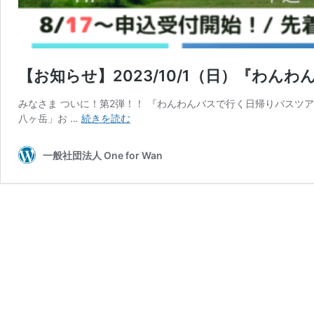
【お知らせ】2023/10/1（日）『わ
みなさま ついに！第2弾！！ 『わんわんバスで行く日帰りバスツアー
【お
八ヶ岳」お …
続きを読む
知
ら
一般社団法人 One for Wan
せ】
2023/10/1（日）
『わ
ん
わ
ん
バ
ス
で
行
く