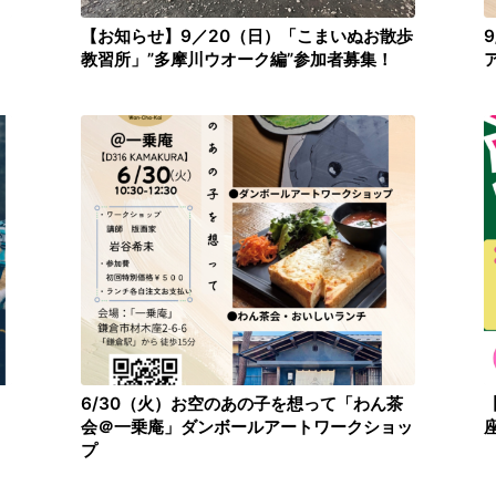
【お知らせ】9／20（日）「こまいぬお散歩
教習所」”多摩川ウオーク編”参加者募集！
」
6/30（火）お空のあの子を想って「わん茶
会＠一乗庵」ダンボールアートワークショッ
プ