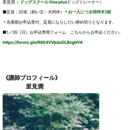
里見潤（
ドッグスクール One plus
ドッグトレーナー）
■定員：20名（飼い主・犬同伴）＊
お一人につき同伴犬1頭
＊先着順お申込受付、定員になりしだい締め切りとなります。
■1／26（日）お申込専用フォーム こちらからお申込ください。
https://forms.gle/R854VVkdoDLBvgHYA
《講師プロフィール》
里見潤