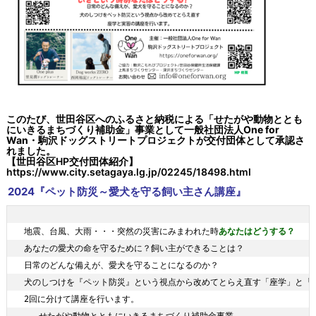
このたび、世田谷区へのふるさと納税による「せたがや動物ととも
にいきるまちづくり補助金」事業として
一般社団法人One for
Wan・駒沢ドッグストリートプロジェクト
が交付団体として承認さ
れました。
【世田谷区HP交付団体紹介】
https://www.city.setagaya.lg.jp/02245/18498.html
2024『ペット防災～愛犬を守る飼い主さん講座』
あなたはどうする？
地震、台風、大雨・・・突然の災害にみまわれた時
あなたの愛犬の命を守るために？飼い主ができることは？

日常のどんな備えが、愛犬を守ることになるのか？

犬のしつけを『ペット防災』という視点から改めてとらえ直す「座学」と「実
2回に分けて講座を行います。
