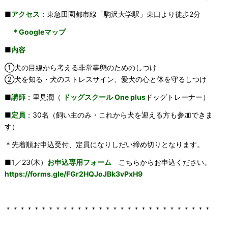
■
アクセス
：東急田園都市線「駒沢大学駅」東口より徒歩2分
＊Googleマップ
■
内容
①犬の目線から考える非常事態のためのしつけ
②犬を知る・犬のストレスサイン、愛犬の心と体を守るしつけ
■
講師
：里見潤（
ドッグスクール One plus
ドッグトレーナー）
■
定員
：30名（飼い主のみ・これから犬を迎える方も参加できま
す）
＊先着順お申込受付、定員になりしだい締め切りとなります。
■1／23(木）
お申込専用フォーム
こちらからお申込ください。
https://forms.gle/FGr2HQJoJBk3vPxH9
＊＊＊＊＊＊＊＊＊＊＊＊＊＊＊＊＊＊＊＊＊＊＊＊＊＊＊＊＊