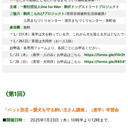
主催
一般社団法人One for Wan・駒沢ドッグストリートプロジェクト
；
ご協力
駒沢こもれびプロジェクト
：
/世田谷保健所生活保健課/

参加費
：無料

＊1／23(木）座学は犬を飼っている方、これから犬を迎える方はどなたでも
お申込
：各専用フォームより、各回ごとにお申込ください。

https://forms.gle/FGr2
1／23（木）（座学・人のみ）お申込はこちら　
https://forms.gle/R85
1／26（日）（実習・犬同伴）お申込はこちら　
《第1回》
「ペット防災～愛犬を守る飼い主さん講座」（座学）学習会
■
開催日時
： 2025年1月23日（木）10時半より12時まで、