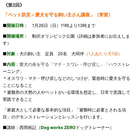
《第2回》
「ペット防災～愛犬を守る飼い主さん講座」（実習）
■
開催日時
： 1月26日（日）11時より13時まで
■
開催場所
： 駒沢オリンピック公園（詳細は参加者にお伝えしま
す）
■
対象
：犬の飼い主 定員 20名 犬同伴
（1人あたり犬1頭）
■
内容
：愛犬の命を守る「マテ・スワレ・呼び戻し」「ハウスト
レ
ーニング」
＊オスワリ・マテ・呼び戻しなどのしつけが、緊急時に愛犬を守る
ことになること
＊避難所の大勢の人やペットがいる環境を想定し、日常で意識して
実践できること
「家庭犬として必要な基本的な項目」「避難時に必要とされる項
目」のデモンストレーションとレッスンを行います。
■講師：西岡裕記（
Dog works ZERO
ドッグトレーナー）