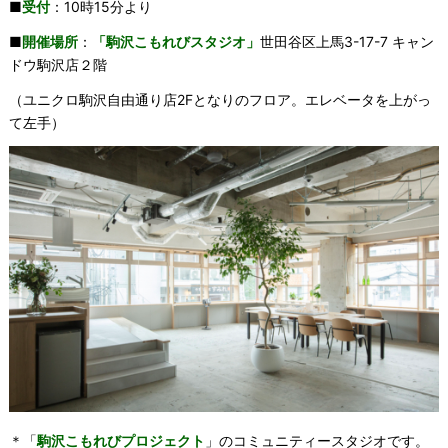
■
受付
：10時15分より
■
開催場所
：
「駒沢こもれびスタジオ」
世田谷区上馬3-17-7 キャン
ドウ駒沢店２階
（ユニクロ駒沢自由通り店2Fとなりのフロア。エレベータを上がっ
て左手）
＊「
駒沢こもれびプロジェクト
」のコミュニティースタジオです。