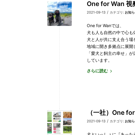
One for Wa
/
2021-09-13
カテゴリ:
お知ら
One for Wanでは、
犬も人も自然の中で心も
犬と人が共に支え合う場
地域に開き多拠点に展開
「愛犬と飼主の幸せ」が
しています。
さらに読む
（一社）One f
/
2021-09-13
カテゴリ:
お知ら
犬といっしょに『あった