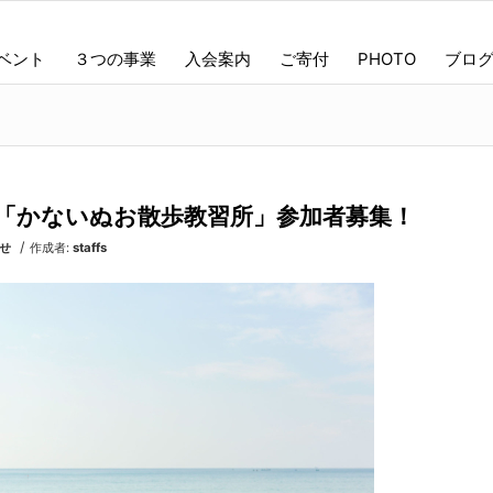
ベント
３つの事業
入会案内
ご寄付
PHOTO
ブロ
3(土)「かないぬお散歩教習所」参加者募集！
/
せ
作成者:
staffs