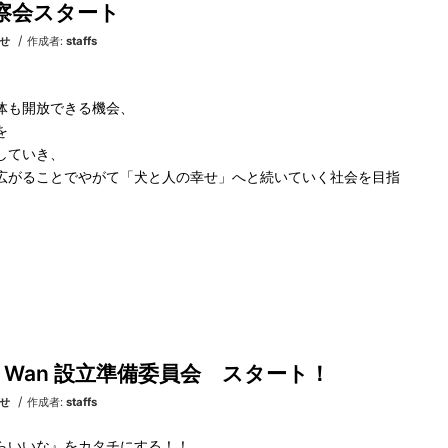
n 視察会スタート
/
せ
作成者:
staffs
体も開放できる機会、
を
していき、
広がることでやがて「犬と人の幸せ」へと続いていく社会を目指
or Wan 設立準備委員会 スタート！
/
せ
作成者:
staffs
らいいな』をカタチにする！！