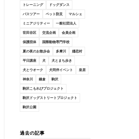
トレーニング
ドッグダンス
バスツアー
ペット防災
マルシェ
ミニアジリティー
一般社団法人
世田谷区
交流企画
会員企画
保護団体
国際動物専門学校
夏の夜のお散歩会
多摩川
嬬恋村
平日講座
犬
犬とまち歩き
犬とウオーク
犬同伴イベント
皇居
神奈川
鎌倉
駒沢
駒沢こもれびプロジェクト
駒沢ドッグストリートプロジェクト
駒沢公園
過去の記事