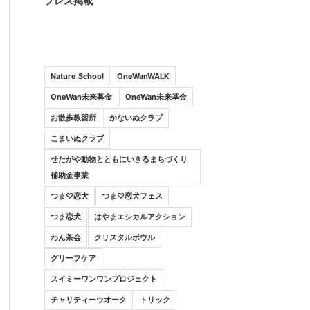
プレス掲載
Nature School
OneWanWALK
OneWan未来募金
OneWan未来基金
お散歩教習所
かないぬクラブ
こまいぬクラブ
せたがや動物とともにいきるまちづくり
補助金事業
つま♡恋犬
つま♡恋犬フェス
つま恋犬
はやまエシカルアクション
わん茶会
クリスタルボウル
グリーフケア
スイミーワンワンプロジェクト
チャリティーウオーク
トリック