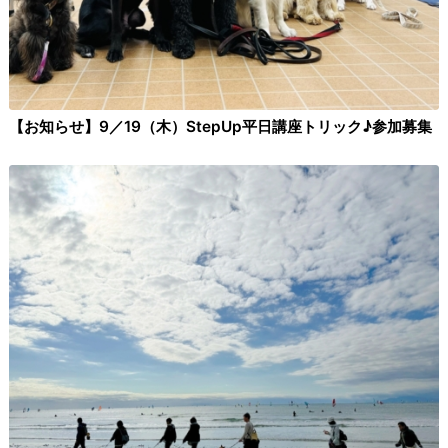
【お知らせ】9／19（木）StepUp平日講座トリック♪参加募集