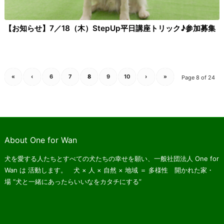
【お知らせ】7／18（木）StepUp平日講座トリック♪参加募集
«
‹
6
7
8
9
10
›
»
Page 8 of 24
About One for Wan
犬を愛する人たちとすべての犬たちの幸せを願い、一般社団法人 One for
Wan は
活動します。 犬 × 人 × 自然 × 地域 ＝ 多様性 開かれた家・
場
“犬と一緒にあったらいいなをカタチにする”