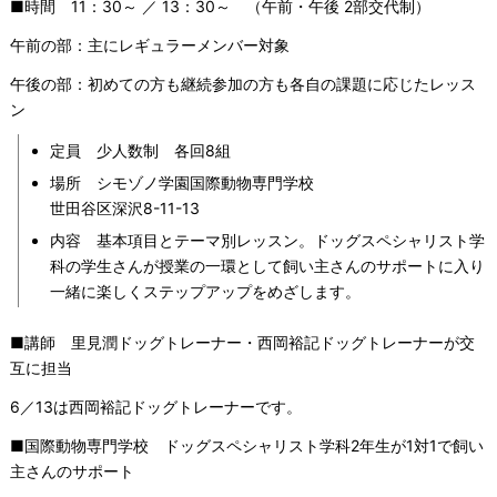
■時間 11：30～ ／ 13：30～ （午前・午後 2部交代制）
午前の部：主にレギュラーメンバー対象
午後の部：初めての方も継続参加の方も各自の課題に応じたレッス
ン
定員 少人数制 各回8組
場所 シモゾノ学園国際動物専門学校
世田谷区深沢8-11-13
内容 基本項目とテーマ別レッスン。ドッグスペシャリスト学
科の学生さんが授業の一環として飼い主さんのサポートに入り
一緒に楽しくステップアップをめざします。
■講師 里見潤ドッグトレーナー・西岡裕記ドッグトレーナーが交
互に担当
6／13は西岡裕記ドッグトレーナーです。
■国際動物専門学校 ドッグスペシャリスト学科2年生が1対1で飼い
主さんのサポート