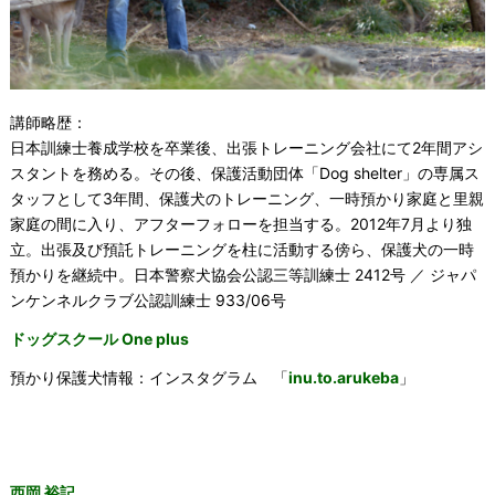
講師略歴：
日本訓練士養成学校を卒業後、出張トレーニング会社にて2年間アシ
スタントを務める。その後、保護活動団体「Dog shelter」の専属ス
タッフとして3年間、保護犬のトレーニング、一時預かり家庭と里親
家庭の間に入り、アフターフォローを担当する。2012年7月より独
立。出張及び預託トレーニングを柱に活動する傍ら、保護犬の一時
預かりを継続中。日本警察犬協会公認三等訓練士 2412号 ／ ジャパ
ンケンネルクラブ公認訓練士 933/06号
ドッグスクール One plus
預かり保護犬情報：インスタグラム 「
inu.to.arukeba
」
西岡 裕記