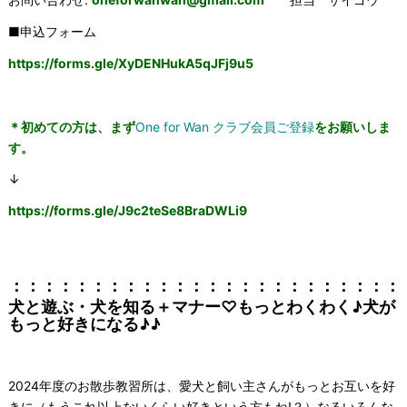
■申込フォーム
https://forms.gle/XyDENHukA5qJFj9u5
＊初めての方は、まず
One for Wan クラブ会員ご登録
をお願いしま
す。
↓
https://forms.gle/
J9c2teSe8BraDWLi9
：：：：：：：：：：：：：：：：：：：：：：：：
犬と遊ぶ・犬を知る＋マナー♡もっとわくわく♪犬が
もっと好きになる♪♪
2024年度のお散歩教習所は、愛犬と飼い主さんがもっとお互いを好
きに（もうこれ以上ないくらい好きという方もね!？）なるいろんな