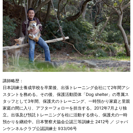
講師略歴：
日本訓練士養成学校を卒業後、出張トレーニング会社にて2年間アシ
スタントを務める。その後、保護活動団体「Dog shelter」の専属ス
タッフとして3年間、保護犬のトレーニング、一時預かり家庭と里親
家庭の間に入り、アフターフォローを担当する。2012年7月より独
立。出張及び預託トレーニングを柱に活動する傍ら、保護犬の一時
預かりを継続中。日本警察犬協会公認三等訓練士 2412号 ／ ジャパ
ンケンネルクラブ公認訓練士 933/06号