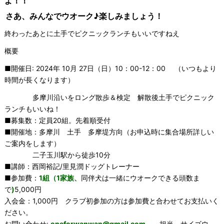
よ！！
さあ、みんなでウオーク♪楽しみましょう！
終わったあとに土手でピクニックランチもいいですねえ
概要
■開催日: 2024年 10月 27日（日）10：00-12：00 （いつもより
時間が長くなります）
多摩川沿いをロング散歩＆検定 解散後土手でピクニック
ランチもいいね！
■募集数：定員20組。先着順受付
■開催地：多摩川 土手 多摩堤方向（お申込時に集合場所詳しい
ご案内をします）
二子玉川駅から徒歩10分
■講師：西岡裕記/里見潤ドッグトレーナー
■参加費：
1組（1家族、
同伴犬は一緒にウオークできる頭数ま
で
)
5,000円
入会金：1,000円 クラブ初参加の方は参加費と合わせてお支払いく
ださい。
お問い合わせ:
oneforwanwan@gmail.com
担当 サイゴウ