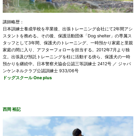
講師略歴：
日本訓練士養成学校を卒業後、出張トレーニング会社にて2年間アシ
スタントを務める。その後、保護活動団体「Dog shelter」の専属ス
タッフとして3年間、保護犬のトレーニング、一時預かり家庭と里親
家庭の間に入り、アフターフォローを担当する。2012年7月より独
立。出張及び預託トレーニングを柱に活動する傍ら、保護犬の一時
預かりを継続中。日本警察犬協会公認三等訓練士 2412号 ／ ジャパ
ンケンネルクラブ公認訓練士 933/06号
ドッグスクール One plus
西岡 裕記