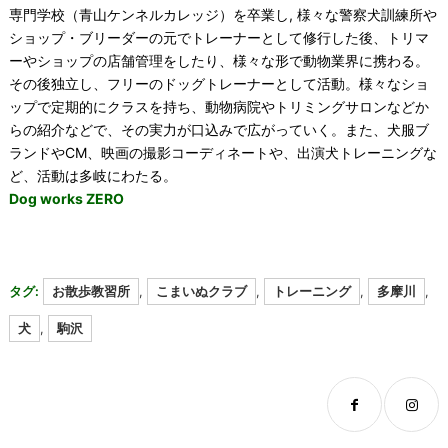
専門学校（青山ケンネルカレッジ）を卒業し, 様々な警察犬訓練所や
ショップ・ブリーダーの元でトレーナーとして修行した後、トリマ
ーやショップの店舗管理をしたり、様々な形で動物業界に携わる。
その後独立し、フリーのドッグトレーナーとして活動。様々なショ
ップで定期的にクラスを持ち、動物病院やトリミングサロンなどか
らの紹介などで、その実力が口込みで広がっていく。また、犬服ブ
ランドやCM、映画の撮影コーディネートや、出演犬トレーニングな
ど、活動は多岐にわたる。
Dog works ZERO
タグ:
お散歩教習所
,
こまいぬクラブ
,
トレーニング
,
多摩川
,
犬
,
駒沢