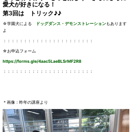
愛犬が好きになる！
第3回は トリック♪♪
☆学園犬による
ドッグダンス・デモンストレーション
もあります
よ
：：：：：：：：：：：：：：：：：：：：：：
☆お申込フォーム
https://forms.gle/4aac5LaeBLSrMF2R8
：：：：：：：：：：：：：：：：：：：：：：
＊画像：昨年の講座より