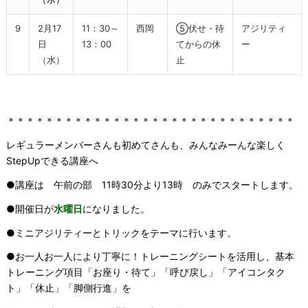
9
2月17
11：30～
西岡
⑤伏せ・待
アジリティ
日
13：00
てからの休
ー
（水）
止
＊＊＊＊＊＊＊＊＊＊＊＊＊＊＊＊＊＊＊＊＊＊＊＊＊＊＊＊＊＊
レギュラーメンバーさんも初めてさんも、みんなみーんな楽しく
StepUpできる講座へ
●講座は 午前の部 11時30分より13時 のみでスタートします。
●開催日が
水曜日
になりました。
●ミニアジリティーとトリックをテーマに行います。
●お一人お一人により丁寧に！トレーニングシートを活用し、基本
トレーニング項目「お座り・待て」「呼び戻し」「アイコンタク
ト」「休止」「脚側行進」を