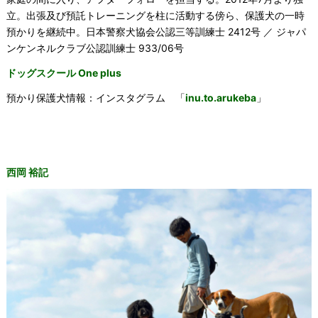
立。出張及び預託トレーニングを柱に活動する傍ら、保護犬の一時
預かりを継続中。日本警察犬協会公認三等訓練士 2412号 ／ ジャパ
ンケンネルクラブ公認訓練士 933/06号
ドッグスクール One plus
預かり保護犬情報：インスタグラム 「
inu.to.arukeba
」
西岡 裕記