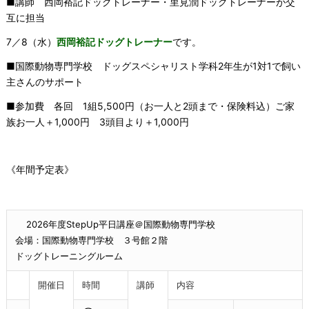
■講師 西岡裕記ドッグトレーナー・里見潤ドッグトレーナーが交
互に担当
7／8（水）
西岡裕記ドッグトレーナー
です。
■国際動物専門学校 ドッグスペシャリスト学科2年生が1対1で飼い
主さんのサポート
■参加費 各回 1組5,500円（お一人と2頭まで・保険料込）ご家
族お一人＋1,000円 3頭目より＋1,000円
《年間予定表》
2026年度StepUp平日講座＠国際動物専門学校
会場：国際動物専門学校 ３号館２階
ドッグトレーニングルーム
開催日
時間
講師
内容