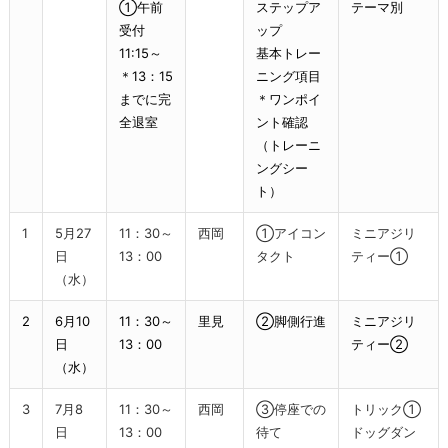
①午前
ステップア
テーマ別
受付
ップ
11:15～
基本トレー
＊13：15
ニング項目
までに完
＊ワンポイ
全退室
ント確認
（トレーニ
ングシー
ト）
1
5月27
11：30～
西岡
①アイコン
ミニアジリ
日
13：00
タクト
ティー①
（水）
2
6月10
11：30～
里見
②脚側行進
ミニアジリ
日
13：00
ティー②
（水）
3
7月8
11：30～
西岡
③停座での
トリック①
日
13：00
待て
ドッグダン