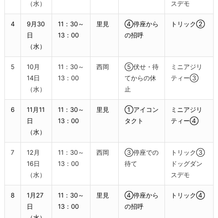
（水）
スデモ
4
9月30
11：30～
里見
④停座から
トリック②
日
13：00
の招呼
（水）
5
10月
11：30～
西岡
⑤伏せ・待
ミニアジリ
14日
13：00
てからの休
ティー③
（水）
止
6
11月11
11：30～
里見
①アイコン
ミニアジリ
日
13：00
タクト
ティー④
（水）
7
12月
11：30～
西岡
③停座での
トリック③
16日
13：00
待て
ドッグダン
（水）
スデモ
8
1月27
11：30～
里見
④停座から
トリック④
日
13：00
の招呼
（水）