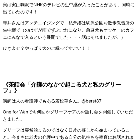
実は実は駒沢でNHKのテレビの生中継が入ったことがあり、同時に
出ていたのです！
寺井さんはアンチエイジングで、私斉鄕は駒沢公園お散歩教習所の
生中継で（のはずが雨でずぶむれになり、急遽犬もオッケーのカフ
ェにみなで入るという展開でした・・・話はそれましたが、）
ひきよせ？やっぱり犬のご縁ってすごい！！
《茶話会
「介護のなかで起こる犬と私のグリー
フ」
》
講師は人の看護師でもある若松華さん。@berst87
One for Wanでも何回かグリーフケアのお話し会を開催していただ
きました。
グリーフは突然始まるのではなく日常の暮しから始まっているこ
と。今まさに老犬の介護中である自分の気持ちを率直にお話されま