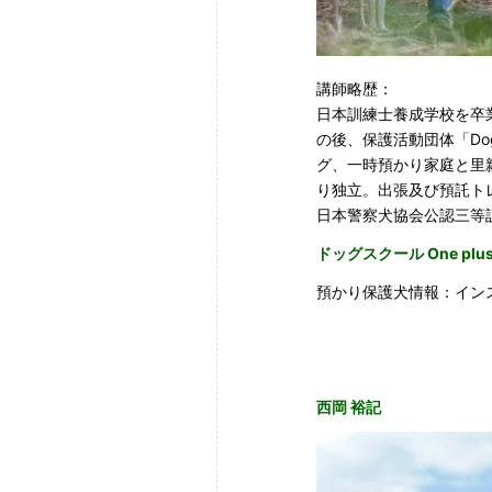
講師略歴：
日本訓練士養成学校を卒
の後、保護活動団体「Dog
グ、一時預かり家庭と里親
り独立。出張及び預託ト
日本警察犬協会公認三等訓練
ドッグスクール One plu
預かり保護犬情報：イン
西岡 裕記