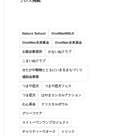
プレス掲載
Nature School
OneWanWALK
OneWan未来募金
OneWan未来基金
お散歩教習所
かないぬクラブ
こまいぬクラブ
せたがや動物とともにいきるまちづくり
補助金事業
つま♡恋犬
つま♡恋犬フェス
つま恋犬
はやまエシカルアクション
わん茶会
クリスタルボウル
グリーフケア
スイミーワンワンプロジェクト
チャリティーウオーク
トリック