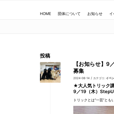
HOME
団体について
お知らせ
イ
投稿
【お知らせ】9／
募集
/
2024-08-14
カテゴリ:
イベ
★大人気トリック講
9／19（木）Ste
トリックとは”一芸”とも