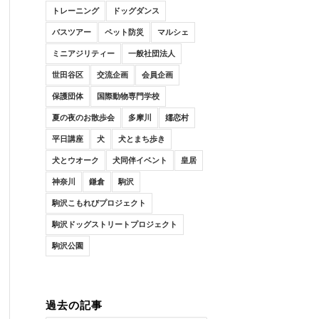
トレーニング
ドッグダンス
バスツアー
ペット防災
マルシェ
ミニアジリティー
一般社団法人
世田谷区
交流企画
会員企画
保護団体
国際動物専門学校
夏の夜のお散歩会
多摩川
嬬恋村
平日講座
犬
犬とまち歩き
犬とウオーク
犬同伴イベント
皇居
神奈川
鎌倉
駒沢
駒沢こもれびプロジェクト
駒沢ドッグストリートプロジェクト
駒沢公園
過去の記事