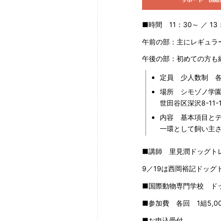
■時間 11：30～ ／ 
午前の部：主にレギュラ
午後の部：初めての方も
定員 少人数制 各
場所 シモゾノ学
世田谷区深沢8-11-
内容 基本項目と
一環として飼い主
■講師 里見潤ドッグト
9／19は西岡裕記ドッグ
■国際動物専門学校 ド
■参加費 各回 1組5,0
■お申込受付