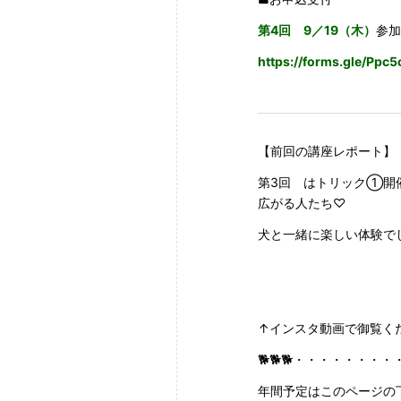
第4回 9／19（木）
参加
https://forms.gle/Pp
【前回の講座レポート】
第3回 はトリック①開
広がる人たち♡
犬と一緒に楽しい体験で
↑インスタ動画で御覧く
🐕🐕🐕・・・・・・
年間予定はこのページの下