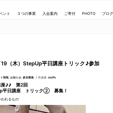
ベント
３つの事業
入会案内
ご寄付
PHOTO
ブロ
19（木）StepUp平日講座トリック♪参加
/
ント情報
,
お知らせ
,
参加募集
作成者:
staffs
座♪♪ 第2回
pUp平日講座 トリック② 募集！
いわれるもの