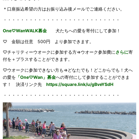
＊口座振込希望の方はお振り込み後メールでご連絡ください。
・・・・・・・・・・・・・・・・・・・・・・・・・・・
One♡WanWALK募金
犬たちへの愛を寄付にして参加！
♡ 金額は任意 500円 より参加できます。
♡チャリティーウオークに参加する方⇒ウオーク参加費に
さらに
寄
付を＋プラスすることができます。
♡ウオークに参加できない方も⇒どなたでも！どこからでも！犬へ
の愛を
「One♡Wan」募金
への寄付にして参加することができま
す！ 決済リンク先
https://square.link/u/gBveYSdH
・・・・・・・・・・・・・・・・・・・・・・・・・・・