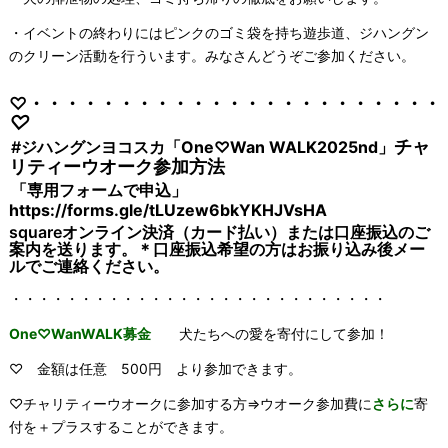
・イベントの終わりにはピンクのゴミ袋を持ち遊歩道、ジハングン
のクリーン活動を行ういます。みなさんどうぞご参加ください。
♡・・・・・・・・・・・・・・・・・・・・・・・
♡
チャ
#
ジハングンヨコスカ「One♡Wan WALK2025nd」
リティーウオーク参加方法
「専用フォームで申込」
https://forms.gle/tLUzew6bkYKHJVsHA
squareオンライン決済（
カード払い）または口座振込のご
案内を送ります。
＊口座振込希望の方はお振り込み後メー
ルでご連絡ください。
・・・・・・・・・・・・・・・・・・・・・・・・・・・
One♡WanWALK募金
犬たちへの愛を寄付にして参加！
♡ 金額は任意 500円 より参加できます。
♡チャリティーウオークに参加する方⇒ウオーク参加費に
さらに
寄
付を＋プラスすることができます。