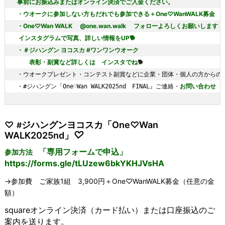
事前にお振込みまたはオンライン決済でご入金ください。

・ウオークに参加しない方もだれでも参加できる
＋One♡WanWALK募金
　
・
One♡Wan WALK 
 @one.wan.walk 　フォローよろしくお願いします！
 インスタグラムで
写真、詳しい情報をUP🐕

・＃ジハングン ヨコスカ #ワンワンウオーク

　　表彰・副賞など詳しくは　インスタでね
🐕

・ウオークプレゼント・コンテスト副賞などに企業・団体・個人の方からの協
お問い合わせ
　
・
#ジハングン「One♡Wan WALK2025nd　FINAL』ご
連絡・
♡
ジハングンヨコスカ「One♡Wan
#
♡
WALK2025nd」
「専用フォームで申込」
参加方法
https://forms.gle/tLUzew6bkYKHJVsHA
→参加費 ご家族1組 3,900円＋One♡WanWALK募金（任意の金
額）
squareオンライン決済（
カード払い）または口座振込のご
案内を送ります。