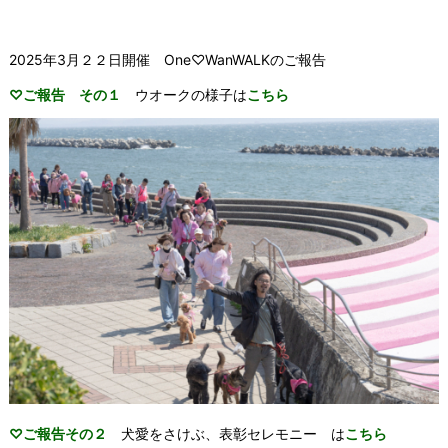
2025年3月２２日開催 One♡WanWALKのご報告
♡ご報告 その１
ウオークの様子は
こちら
♡ご報告その２
犬愛をさけぶ、表彰セレモニー は
こちら