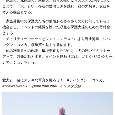
・保護犬、元保護犬、家庭犬、様々の生い立ちの犬と人が共に歩く
ことで、「犬」という存在の愛おしさを感じ、命の大切さ、責任を
考える機会とする。
・家族募集中の保護犬たちの個性ある姿を多くの方に知ってもらう
機会とし、イベントの経費を除いた収益を保護犬達のための寄付金
とする。
・チャリティーウオークとフォトコンテストにより野比海岸、ジハ
ングンヨコスカ、横須賀の魅力を発信する。
・他の利用者への配慮、環境美化を呼びかけ、犬の飼い主のマナー
アップ、啓発活動とする。イベント終わりには、ゴミ０(ゼロ)クリー
ンアクションを行う。
愛犬と一緒にステキな写真を撮ろう！ #ジハングン ヨコスカ、
#onewanwanlk @one.wan.walk インスタ投稿