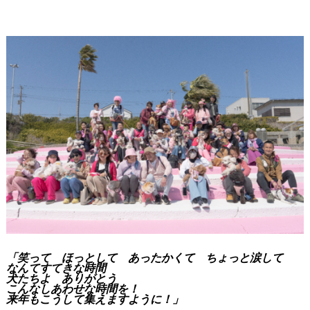
「笑って
ほっとして
あったかくて
ちょっと涙して
なんてすてきな時間
犬たちよ ありがとう
こんなしあわせな
時間を！
来年もこうして集えますように！」