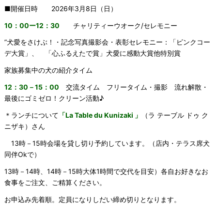
■開催日時 2026年3月8日（日）
10：00ー12：30
チャリティーウオーク/セレモニー
”犬愛をさけぶ！・記念写真撮影会・表彰セレモニー：「ピンクコー
デ大賞」、 「心ふるえたで賞」犬愛に感動大賞他特別賞
家族募集中の犬の紹介タイム
12：30－15：00
交流タイム フリータイム・撮影 流れ解散・
最後にゴミゼロ！クリーン活動♪
＊ランチについて
「La Table du Kunizaki 」
（ラ テーブル ドゥ ク
ニザキ）さん
13時－15時会場を貸し切り予約しています。（店内・テラス席犬
同伴Okで）
13時－14時、14時－15時大体1時間で交代を目安）各自お好きなお
食事をご注文、ご精算ください。
お申込み先着順。定員になりしだい締め切りとなります。