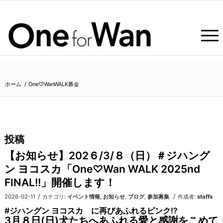
ホーム
/
One♡WanWALK募金
投稿
【お知らせ】202６/3/８（日）＃ジハング
ン ヨコスカ「One♡Wan WALK 2025nd
FINAL!!」開催します！
/
/
2026-02-11
カテゴリ:
イベント情報
,
お知らせ
,
ブログ
,
参加募集
作成者:
staffs
#ジハングン ヨコスカ に再びあふれるピンク⁉
3月８日(日)犬たちへあふれる愛と感謝をこめて