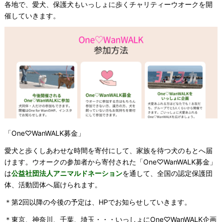
各地で、愛犬、保護犬もいっしょに歩くチャリティーウオークを開
催していきます。
「One♡WanWALK募金」
愛犬と歩くしあわせな時間を寄付にして、家族を待つ犬のもとへ届
けます。ウオークの参加者から寄付された「One♡WanWALK募金」
は
公益社団法人アニマルドネーション
を通して、全国の認定保護団
体、活動団体へ届けられます。
＊第2回以降の今後の予定は、HPでお知らせしていきます。
＊東京、神奈川、千葉、埼玉・・・いっしょにOne♡WanWALK企画