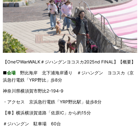
【One♡WanWALK＃ジハングンヨコスカ2025nd FINAL】【概要】
■
会場
野比海岸 北下浦海岸通り ＃ジハングン ヨコスカ（京
浜急行電鉄「YRP野比」歩8分
神奈川県横須賀市野比2-194-9
・アクセス 京浜急行電鉄「YRP野比駅」徒歩8分
【車】横浜横須賀道路「佐原IC」から約15分
＃ジハングン 駐車場 60台