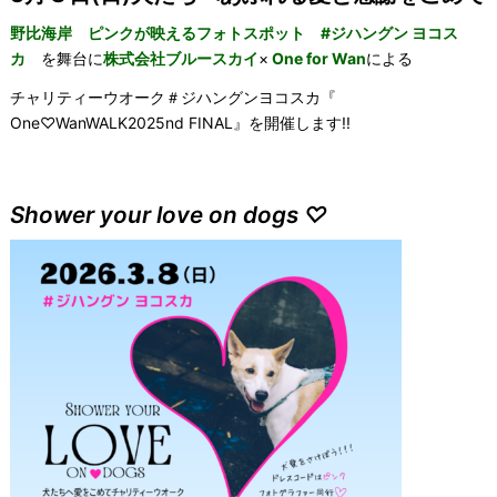
野比海岸 ピンクが映えるフォトスポット #ジハングン ヨコス
カ
を舞台に
株式会社ブルースカイ
×
One for Wan
による
チャリティーウオーク＃ジハングンヨコスカ『
One♡WanWALK2025nd FINAL』を開催します!!
Shower your love on dogs ♡