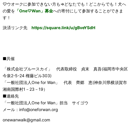
♡ウオークに参加できない方も⇒どなたでも！どこからでも！犬へ
の愛を
「One♡Wan」募金
への寄付にして参加することができま
す！
決済リンク先
https://square.link/u/gBveYSdH
■共催
「株式会社ブルースカイ」 代表取締役 貞末 真吾(福岡市中央区
今泉2-5-24 権藤ビル303)
「一般社団法人One for Wan」 代表 齊郷 恵(神奈川県横須賀市
湘南国際村1－23－19）
■連絡先
「一般社団法人One for Wan」担当 サイゴウ
メール：info@oneforwan.org
onewanwalk@gmail.com