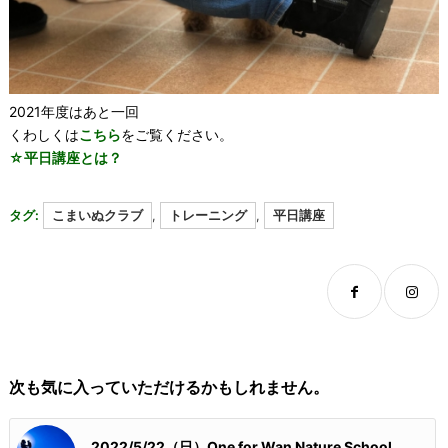
2021年度はあと一回
くわしくは
こちら
をご覧ください。
☆平日講座とは？
タグ:
こまいぬクラブ
,
トレーニング
,
平日講座
次も気に入っていただけるかもしれません。
2022/5/22（日）One for Wan Nature School