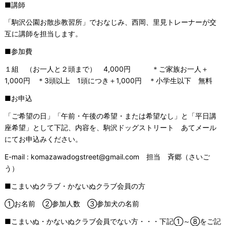
■講師
「駒沢公園お散歩教習所」でおなじみ、西岡、里見トレーナーが交
互に講師を担当します。
■参加費
１組 （お一人と２頭まで） 4,000円 ＊ご家族お一人＋
1,000円 ＊3頭以上 1頭につき＋1,000円 ＊小学生以下 無料
■お申込
「ご希望の日」「午前・午後の希望・または希望なし」と「平日講
座希望」として下記、内容を、駒沢ドッグストリート あてメール
にてお申込みください。
E-mail : komazawadogstreet@gmail.com 担当 斉郷（さいご
う）
■こまいぬクラブ・かないぬクラブ会員の方
①お名前 ②参加人数 ③参加犬の名前
■こまいぬ・かないぬクラブ会員でない方・・・下記①～⑧をご記