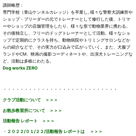
講師略歴：
専門学校（青山ケンネルカレッジ）を卒業し, 様々な警察犬訓練所や
ショップ・ブリーダーの元でトレーナーとして修行した後、トリマ
ーやショップの店舗管理をしたり、様々な形で動物業界に携わる。
その後独立し、フリーのドッグトレーナーとして活動。様々なショ
ップで定期的にクラスを持ち、動物病院やトリミングサロンなどか
らの紹介などで、その実力が口込みで広がっていく。また、犬服ブ
ランドやCM、映画の撮影コーディネートや、出演犬トレーニングな
ど、活動は多岐にわたる。
Dog works ZERO
・・・・・・・・・・・・・・・・・・・・・・・・・・・
クラブ活動について ＞＞＞
お散歩教習所について ＞＞＞
活動報告 レポート
＞＞＞
・
２０２２/０１/２２/活動報告 レポートは ＞＞＞