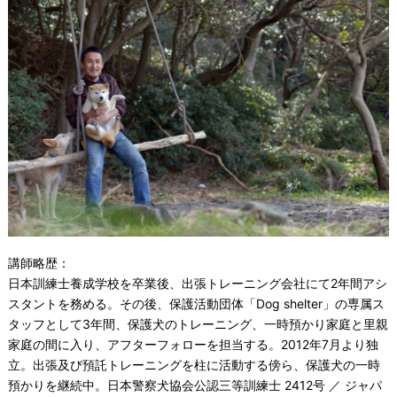
講師略歴：
日本訓練士養成学校を卒業後、出張トレーニング会社にて2年間アシ
スタントを務める。その後、保護活動団体「Dog shelter」の専属ス
タッフとして3年間、保護犬のトレーニング、一時預かり家庭と里親
家庭の間に入り、アフターフォローを担当する。2012年7月より独
立。出張及び預託トレーニングを柱に活動する傍ら、保護犬の一時
預かりを継続中。日本警察犬協会公認三等訓練士 2412号 ／ ジャパ