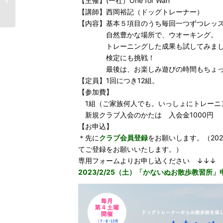
【主催】(一社）One for Wan
所」参加者募集�...
【講師】西岡裕記（ドッグトレーナー）
【内容】基本５項目のうち毎回一つずつレッ
自然豊かな場所で、ウオーキング。
トレーニングした成果も試してみまし
検定にも挑戦！
最後は、お楽しみ遊びの時間もちょっ
【定員】1回につき12組。
【参加費】
1組（ご家族何人でも。いっしょにトレーニン
新規クラブ入会のかたは 入会金1000円
【お申込】
＊先に
クラブ会員登録
をお願いします。（20
てご登録をお願いいたします。）
専用フォームよりお申し込ください ↓↓↓
2023/2/25（土）「かないぬお散歩教習所」