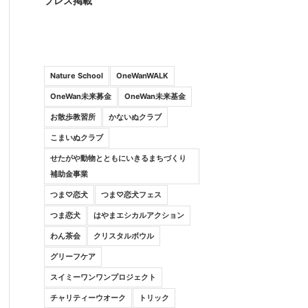
プレス掲載
Nature School
OneWanWALK
OneWan未来募金
OneWan未来基金
お散歩教習所
かないぬクラブ
こまいぬクラブ
せたがや動物とともにいきるまちづくり
補助金事業
つま♡恋犬
つま♡恋犬フェス
つま恋犬
はやまエシカルアクション
わん茶会
クリスタルボウル
グリーフケア
スイミーワンワンプロジェクト
チャリティーウオーク
トリック