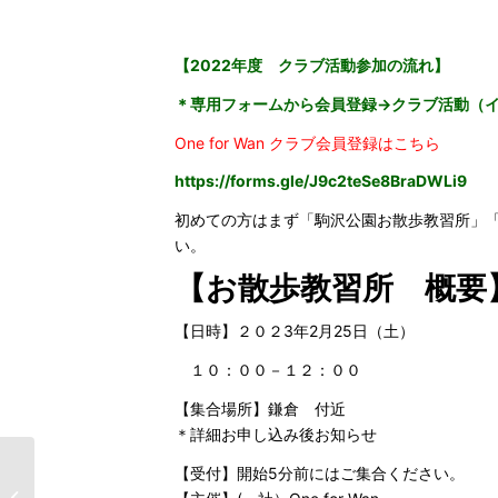
【2022年度 クラブ活動参加の流れ】
＊専用フォームから会員登録→クラブ活動（
One for Wan クラブ会員登録はこちら
https://forms.gle/
J9c2teSe8BraDWLi9
初めての方はまず「駒沢公園お散歩教習所」
い。
【お散歩教習所 概要
【日時】２０２3年2月25日（土）
１０：００－１２：００
【集合場所】鎌倉 付近
＊詳細お申し込み後お知らせ
【受付】開始5分前にはご集合ください。
2023/0２/1９（日）
「駒沢公園お散歩教習