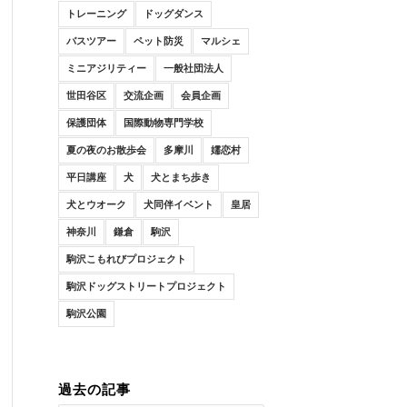
トレーニング
ドッグダンス
バスツアー
ペット防災
マルシェ
ミニアジリティー
一般社団法人
世田谷区
交流企画
会員企画
保護団体
国際動物専門学校
夏の夜のお散歩会
多摩川
嬬恋村
平日講座
犬
犬とまち歩き
犬とウオーク
犬同伴イベント
皇居
神奈川
鎌倉
駒沢
駒沢こもれびプロジェクト
駒沢ドッグストリートプロジェクト
駒沢公園
過去の記事