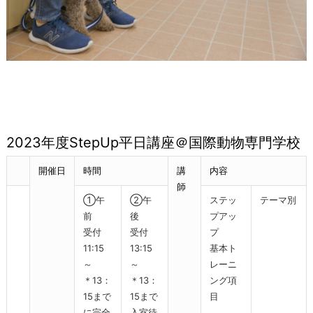
2023年度StepUp平日講座＠国際動物専門学校
開催日
時間
講
内容
師
①午
②午
ステッ
テーマ別
前
後
プアッ
受付
受付
プ
11:15
13:15
基本ト
～
～
レーニ
＊13：
＊13：
ング項
15まで
15まで
目
に完全
入室待