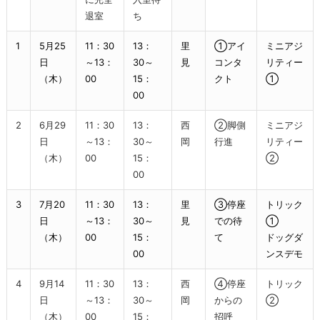
退室
ち
1
5月25
11：30
13：
里
①アイ
ミニアジ
日
～13：
30～
見
コンタ
リティー
（木）
00
15：
クト
①
00
2
6月29
11：30
13：
西
②脚側
ミニアジ
日
～13：
30～
岡
行進
リティー
（木）
00
15：
②
00
3
7月20
11：30
13：
里
③停座
トリック
日
～13：
30～
見
での待
①
（木）
00
15：
て
ドッグダ
00
ンスデモ
4
9月14
11：30
13：
西
④停座
トリック
日
～13：
30～
岡
からの
②
（木）
00
15：
招呼