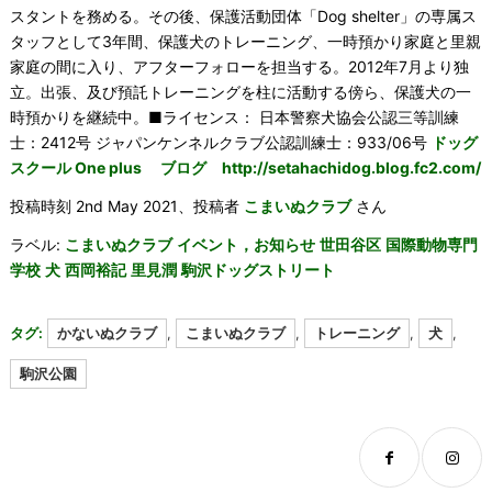
スタントを務める。その後、保護活動団体「Dog shelter」の専属ス
タッフとして3年間、保護犬のトレーニング、一時預かり家庭と里親
家庭の間に入り、アフターフォローを担当する。2012年7月より独
立。出張、及び預託トレーニングを柱に活動する傍ら、保護犬の一
時預かりを継続中。■ライセンス： 日本警察犬協会公認三等訓練
士：2412号 ジャパンケンネルクラブ公認訓練士：933/06号
ドッグ
スクール One plus ブログ http://setahachidog.blog.fc2.com/
投稿時刻 2nd May 2021、投稿者
こまいぬクラブ
さん
ラベル:
こまいぬクラブ
イベント，お知らせ
世田谷区
国際動物専門
学校
犬
西岡裕記
里見潤
駒沢ドッグストリート
タグ:
かないぬクラブ
,
こまいぬクラブ
,
トレーニング
,
犬
,
駒沢公園