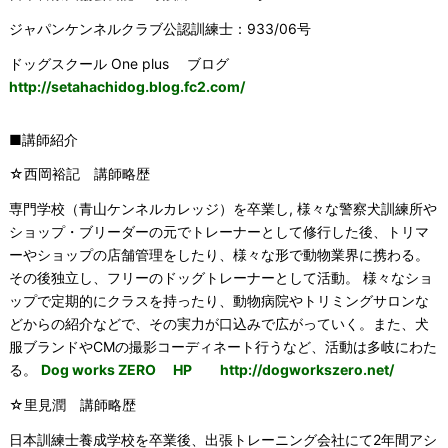
ジャパンケンネルクラブ公認訓練士：933/06号
ドッグスクール One plus ブログ
http://setahachidog.blog.fc2.com/
■講師紹介
☆西岡裕記 講師略歴
専門学校（青山ケンネルカレッジ）を卒業し, 様々な警察犬訓練所や
ショップ・ブリーダーの元でトレーナーとして修行した後、トリマ
ーやショップの店舗管理をしたり、様々な形で動物業界に携わる。
その後独立し、フリーのドッグトレーナーとして活動。 様々なショ
ップで定期的にクラスを持ったり、動物病院やトリミングサロンな
どからの紹介などで、その実力が口込みで広がっていく。また、犬
服ブランドやCMの撮影コーディネート行うなど、活動は多岐にわた
る。
Dog works ZERO HP
http://dogworkszero.net/
☆里見潤 講師略歴
日本訓練士養成学校を卒業後、出張トレーニング会社にて2年間アシ