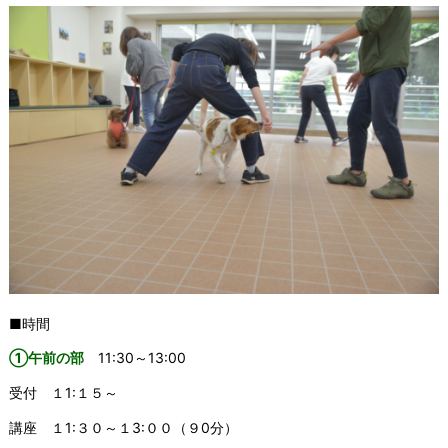
■時間
①午前の部
11:30～13:00
受付 １1:１５～
講座 １1:３０～１3:００（９0分）