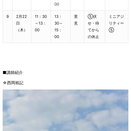
00
9
2月22
11：30
13：
里
⑤伏
ミニアジ
日
～13：
30～
見
せ・待
リティー
（木）
00
15：
てから
⑤
00
の休止
■講師紹介
☆西岡裕記