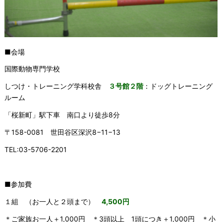
■会場
国際動物専門学校
しつけ・トレーニング学科校舎
３号館２階
：ドッグトレーニング
ルーム
「桜新町」駅下車 南口より徒歩8分
〒158-0081 世田谷区深沢8−11−13
TEL:03-5706-2201
■参加費
１組 （お一人と２頭まで）
4,500円
＊ご家族お一人＋1,000円 ＊3頭以上 1頭につき＋1,000円 ＊小