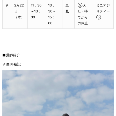
9
2月22
11：30
13：
里
⑤伏
ミニアジ
日
～13：
30～
見
せ・待
リティー
（木）
00
15：
てから
⑤
00
の休止
■講師紹介
☆西岡裕記