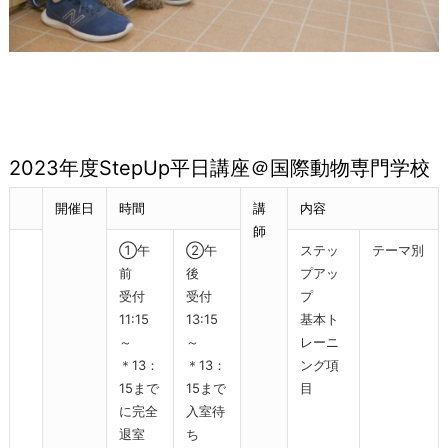
2023年度StepUp平日講座＠国際動物専門学校
開催日
時間
講
内容
師
①午
②午
ステッ
テーマ別
前
後
プアッ
受付
受付
プ
11:15
13:15
基本ト
～
～
レーニ
＊13：
＊13：
ング項
15まで
15まで
目
に完全
入室待
退室
ち