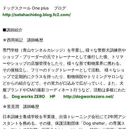
ドッグスクール One plus ブログ
http://setahachidog.blog.fc2.com/
■講師紹介
☆西岡裕記 講師略歴
専門学校（青山ケンネルカレッジ）を卒業し, 様々な警察犬訓練所や
ショップ・ブリーダーの元でトレーナーとして修行した後、トリマ
ーやショップの店舗管理をしたり、様々な形で動物業界に携わる。
その後独立し、フリーのドッグトレーナーとして活動。 様々なショ
ップで定期的にクラスを持ったり、動物病院やトリミングサロンな
どからの紹介などで、その実力が口込みで広がっていく。また、犬
服ブランドやCMの撮影コーディネート行うなど、活動は多岐にわた
る。
Dog works ZERO HP
http://dogworkszero.net/
☆里見潤 講師略歴
日本訓練士養成学校を卒業後、出張トレーニング会社にて2年間アシ
スタントを務める。その後、保護活動団体「Dog shelter」の専属ス