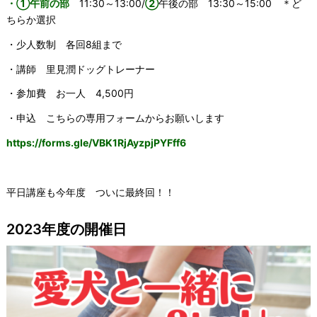
・①午前の部
11:30～13:00/
②
午後の部 13:30～15:00 ＊ど
ちらか選択
・少人数制 各回8組まで
・講師 里見潤ドッグトレーナー
・参加費 お一人 4,500円
・申込 こちらの専用フォームからお願いします
https://forms.gle/VBK1RjAyzpjPYFff6
平日講座も今年度 ついに最終回！！
2023年度の開催日