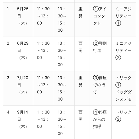
1
5月25
11：30
13：
里
①アイ
ミニアジ
日
～13：
30～
見
コンタ
リティー
（木）
00
15：
クト
①
00
2
6月29
11：30
13：
西
②脚側
ミニアジ
日
～13：
30～
岡
行進
リティー
（木）
00
15：
②
00
3
7月20
11：30
13：
里
③停座
トリック
日
～13：
30～
見
での待
①
（木）
00
15：
て
ドッグダ
00
ンスデモ
4
9月14
11：30
13：
西
④停座
トリック
日
～13：
30～
岡
からの
②
（木）
00
15：
招呼
00