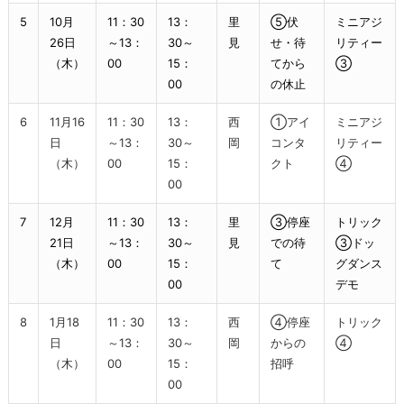
5
10月
11：30
13：
里
⑤伏
ミニアジ
26日
～13：
30～
見
せ・待
リティー
（木）
00
15：
てから
③
00
の休止
6
11月16
11：30
13：
西
①アイ
ミニアジ
日
～13：
30～
岡
コンタ
リティー
（木）
00
15：
クト
④
00
7
12月
11：30
13：
里
③停座
トリック
21日
～13：
30～
見
での待
③ドッ
（木）
00
15：
て
グダンス
00
デモ
8
1月18
11：30
13：
西
④停座
トリック
日
～13：
30～
岡
からの
④
（木）
00
15：
招呼
00