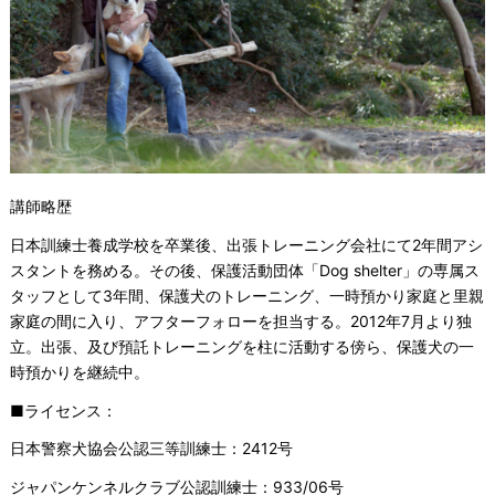
講師略歴
日本訓練士養成学校を卒業後、出張トレーニング会社にて2年間アシ
スタントを務める。その後、保護活動団体「Dog shelter」の専属ス
タッフとして3年間、保護犬のトレーニング、一時預かり家庭と里親
家庭の間に入り、アフターフォローを担当する。2012年7月より独
立。出張、及び預託トレーニングを柱に活動する傍ら、保護犬の一
時預かりを継続中。
■ライセンス：
日本警察犬協会公認三等訓練士：2412号
ジャパンケンネルクラブ公認訓練士：933/06号