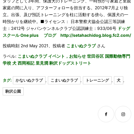
タッフとして3年間、保護犬のトレーニング、一時預かり家庭と里親
家庭の間に入り、アフターフォローを担当する。2012年7月より独
立。出張、及び預託トレーニングを柱に活動する傍ら、保護犬の一
時預かりを継続中。■ライセンス： 日本警察犬協会公認三等訓練
士：2412号 ジャパンケンネルクラブ公認訓練士：933/06号
ドッグ
スクール One plus ブログ http://setahachidog.blog.fc2.com/
投稿時刻 2nd May 2021、投稿者
こまいぬクラブ
さん
ラベル:
こまいぬクラブ
イベント，お知らせ
世田谷区
国際動物専門
学校
犬
西岡裕記
里見潤
駒沢ドッグストリート
タグ:
かないぬクラブ
,
こまいぬクラブ
,
トレーニング
,
犬
,
駒沢公園