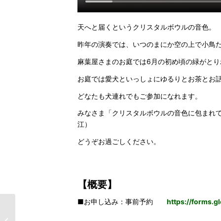
天へと届くというクリスタルボウルの音色。
昨年の演奏では、いつのまにか空の上で小鳥
麻葉屋さまのお庭では6月の初め頃の緑がとり
お庭では愛犬といっしょにゆるりとお茶とお
どなたも犬連れでもご参加になれます。
みなさま「クリスタルボウルの音色に包まれ
江）
どうぞお過ごしください。
【概要】
■お申し込み：事前予約
https://forms.
【お知らせ】 6/14,15
「城ヶ島トリップ」詳