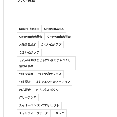
プレス掲載
Nature School
OneWanWALK
OneWan未来募金
OneWan未来基金
お散歩教習所
かないぬクラブ
こまいぬクラブ
せたがや動物とともにいきるまちづくり
補助金事業
つま♡恋犬
つま♡恋犬フェス
つま恋犬
はやまエシカルアクション
わん茶会
クリスタルボウル
グリーフケア
スイミーワンワンプロジェクト
チャリティーウオーク
トリック