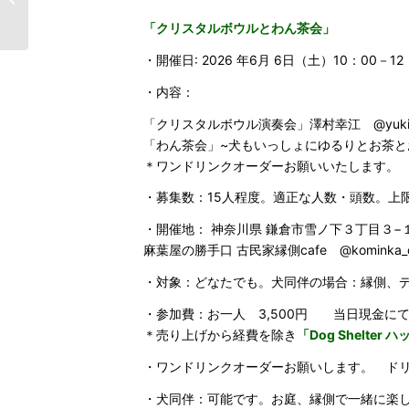
細決定！申�...
「クリスタルボウルとわん茶会」
・開催日: 2026 年6月 6日（土）10：00－1
・内容：
「クリスタルボウル演奏会」澤村幸江 @yukie_c
「わん茶会」~犬もいっしょにゆるりとお茶と
＊ワンドリンクオーダーお願いいたします。
・募集数：15人程度。適正な人数・頭数。上
・開催地： 神奈川県 鎌倉市雪ノ下３丁目３−
麻葉屋の勝手口 古民家縁側cafe @kominka_cafe
・対象：どなたでも。犬同伴の場合：縁側、
・参加費：お一人 3,500円 当日現金に
＊売り上げから経費を除き
「Dog Shelte
・ワンドリンクオーダーお願いします。 ド
・犬同伴：可能です。お庭、縁側で一緒に楽