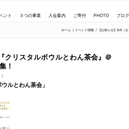
ベント
３つの事業
入会案内
ご寄付
PHOTO
ブロ
ホーム
/
イベント情報
/
【お知らせ】6/6（
「『クリスタルボウルとわん茶会』＠
集！
/
ルボウルとわん茶会」