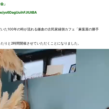
茶会」
gle/ys6DagUuihFJtUtBA
いた100年の時が流れる鎌倉の古民家縁側カフェ「麻葉屋の勝手
ったりと2時間開催させていただくことになりました。