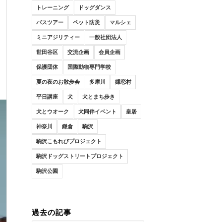
トレーニング
ドッグダンス
バスツアー
ペット防災
マルシェ
ミニアジリティー
一般社団法人
世田谷区
交流企画
会員企画
保護団体
国際動物専門学校
夏の夜のお散歩会
多摩川
嬬恋村
平日講座
犬
犬とまち歩き
犬とウオーク
犬同伴イベント
皇居
神奈川
鎌倉
駒沢
駒沢こもれびプロジェクト
駒沢ドッグストリートプロジェクト
駒沢公園
過去の記事