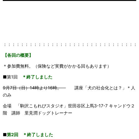
：：：：：：：：：：：：：：：：：：：：：：：：：：：：：：：
【各回の概要】
＊参加費無料。（保険など実費がかかる回もあります）
■第1回
＊終了しました
9月7日（日）14時より16時。
講座「犬の社会化とは？」＊人
のみ
会場 「駒沢こもれびスタジオ」世田谷区上馬3-17-7 キャンドウ２
階 講師 里見潤ドッグトレーナー
■
第2回 ＊終了しました