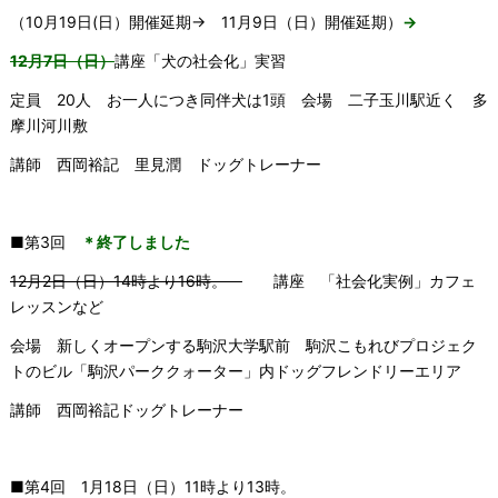
（10月19日(日）開催延期→ 11月9日（日）開催延期）
→
12月7日（日）
講座「犬の社会化」実習
定員 20人 お一人につき同伴犬は1頭 会場 二子玉川駅近く 多
摩川河川敷
講師 西岡裕記 里見潤 ドッグトレーナー
■第3回
＊終了しました
12月2日（日）14時より16時。
講座 「社会化実例」カフェ
レッスンなど
会場 新しくオープンする駒沢大学駅前 駒沢こもれびプロジェク
トのビル「駒沢パーククォーター」内ドッグフレンドリーエリア
講師 西岡裕記ドッグトレーナー
■第4回 1月18日（日）11時より13時。