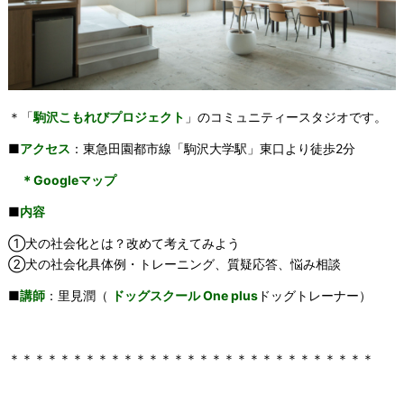
＊「
駒沢こもれびプロジェクト
」のコミュニティースタジオです。
■
アクセス
：東急田園都市線「駒沢大学駅」東口より徒歩2分
＊Googleマップ
■
内容
①犬の社会化とは？改めて考えてみよう
②犬の社会化具体例・トレーニング、質疑応答、悩み相談
■
講師
：里見潤（
ドッグスクール One plus
ドッグトレーナー）
＊＊＊＊＊＊＊＊＊＊＊＊＊＊＊＊＊＊＊＊＊＊＊＊＊＊＊＊＊