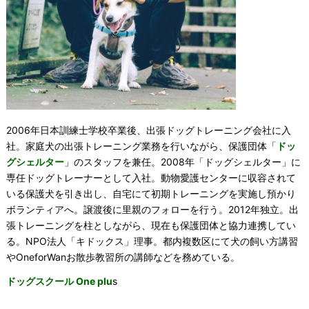
2006年日本訓練士学校卒業後、出張ドッグトレーニング会社に入
社。家庭犬の出張トレーニング業務を行いながら、保護団体「
ドッ
グシェルター
」のスタッフを兼任。2008年「ドッグシェルター」に
専任ドッグトレーナーとして入社。動物愛護センターに収容されて
いる保護犬を引き出し、自宅にて初期トレーニングを実施し預かり
ボランティアへ。譲渡後に里親のフォローを行う。2012年独立。出
張トレーニングを柱としながら、現在も保護団体と協力連携してい
る。NPO法人「キドックス」理事。都内複数区にて犬の飼い方講習
やOneforWanお散歩教習所の講師などを務めている。
ドッグスクール One plu
s