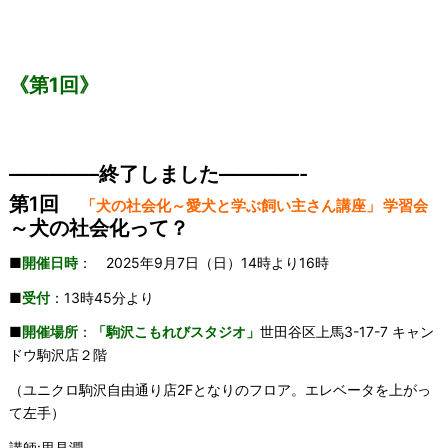
《第1回》
————–終了しました————-
第1回
「犬の社会化～愛犬と学ぶ飼い主さん講座」
学習会
～犬の社会化って？
■
開催日時
： 2025年9月7日（日）14時より16時
■
受付
：13時45分より
■
開催場所
：
「駒沢こもれびスタジオ」
世田谷区上馬3-17-7 キャン
ドウ駒沢店２階
（ユニクロ駒沢自由通り店2Fとなりのフロア。エレベータを上がっ
て左手）
講師:里見潤