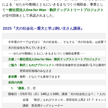
による「せたがや動物とともにいきるまちづくり補助金」事業とし
て
一般社団法人One for Wan・駒沢ドッグストリートプロジェクト
が交付団体として承認されました。
2025『犬の社会化～愛犬と学ぶ飼い主さん講座』
今年度のテーアはずばり「犬の社会化」。そもそも「犬の社会化」は必要？で
犬の社会化を学んでいきます。

主催
一般社団法人One for Wan・駒沢ドッグストリートプロジェクト
；
ご協力
駒沢こもれびプロジェクト
：
/世田谷保健所生活保健課/玉川公園管理事
参加費
各回の内容
1、「講座」
①，②

開催日：①9月7日（日）14時より16時。講座「犬の社会化とは？」＊人の
　　　　　会場　「駒沢こもれびスタジオ」世田谷区上馬3-17-7 キャン
　　　　　講師　里見潤ドッグトレーナー
