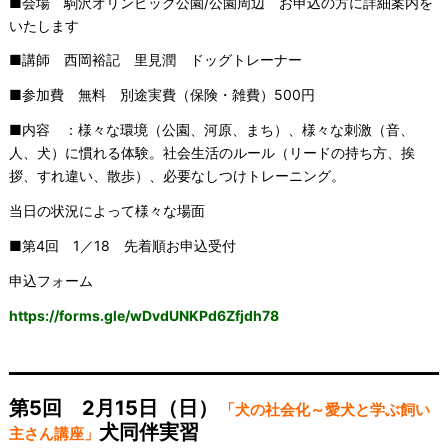
■会場 駒沢オリンピック公園/公園周辺 お申込の方に詳細案内を
いたします
■講師 西岡裕記 里見潤 ドッグトレーナー
■参加費 無料 別途実費（保険・雑費）500円
■内容 ：様々な環境（公園、河原、まち）、様々な刺激（音、
人、犬）に慣れる体験。社会生活のルール（リードの持ち方、挨
拶、すれ違い、散歩）、必要なしつけトレーニング。
当日の状況によって様々な場面
■第4回 1／18 先着順お申込受付
申込フォーム
https://forms.gle/wDvdUNKPd6Zfjdh78
————————————————
第5回 2月15日（日）
「犬の社会化～愛犬と学ぶ飼い
犬同伴実習
主さん講座」