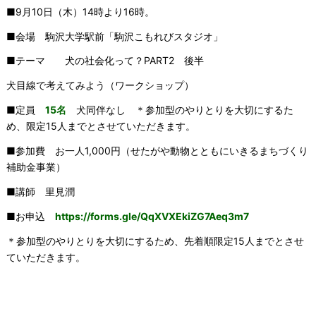
■9月10日（木）14時より16時。
■会場 駒沢大学駅前「駒沢こもれびスタジオ」
■テーマ 犬の社会化って？PART2 後半
犬目線で考えてみよう（ワークショップ）
■定員
15名
犬同伴なし ＊参加型のやりとりを大切にするた
め、限定15人までとさせていただきます。
■参加費 お一人1,000円（せたがや動物とともにいきるまちづくり
補助金事業）
■講師 里見潤
■お申込
https://forms.gle/QqXVXEkiZG7Aeq3m7
＊参加型のやりとりを大切にするため、先着順限定15人までとさせ
ていただきます。