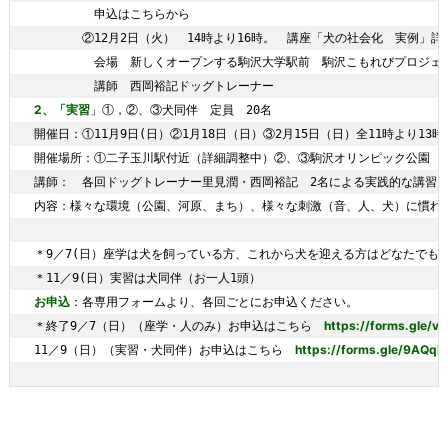
　　　　　申込はこちらから　

　　　　②12月2日（火）　14時より16時。　講座「犬の社会化　実例」詳
　　　　　会場　新しくオープンする駒沢大学駅前　駒沢こもれびプロジェク
2、「実習
」①，②、③犬同伴　定員　20名

開催日：①11月9日(日）②1月18日（日）③2月15日（日）全11時より13時ま
開催場所：①二子玉川駅付近（詳細調整中）②、③駒沢オリンピック公園

講師：　各回ドッグトレーナー里見潤・西岡裕記　2名による実践的な講習

内容：様々な環境（公園、河原、まち）、様々な刺激（音、人、犬）に慣れ
＊9／7(日）座学は犬を飼っている方、これから犬を迎える方はどなたでも参
お申込
：各専用フォームより、各回ごとにお申込ください。

https://forms.gle/
＊終了9／7（日）（座学・人のみ）お申込はこちら　
https://forms.gle/9AQq
11／9（日）（実習・犬同伴）お申込はこちら　