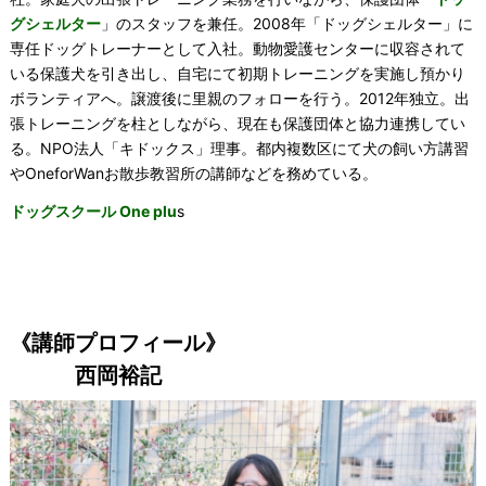
グシェルター
」のスタッフを兼任。2008年「ドッグシェルター」に
専任ドッグトレーナーとして入社。動物愛護センターに収容されて
いる保護犬を引き出し、自宅にて初期トレーニングを実施し預かり
ボランティアへ。譲渡後に里親のフォローを行う。2012年独立。出
張トレーニングを柱としながら、現在も保護団体と協力連携してい
る。NPO法人「キドックス」理事。都内複数区にて犬の飼い方講習
やOneforWanお散歩教習所の講師などを務めている。
ドッグスクール One plu
s
《講師プロフィール》
西岡裕記