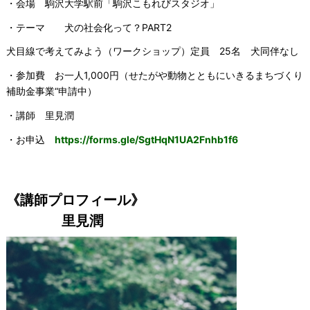
・会場 駒沢大学駅前「駒沢こもれびスタジオ」
・テーマ 犬の社会化って？PART2
犬目線で考えてみよう（ワークショップ）定員 25名 犬同伴なし
・参加費 お一人1,000円（せたがや動物とともにいきるまちづくり
補助金事業“申請中）
・講師 里見潤
・お申込
https://forms.gle/SgtHqN1UA2Fnhb1f6
《講師プロフィール》
里見潤