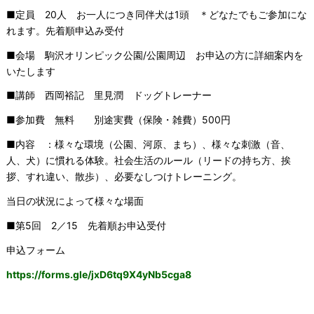
■定員 20人 お一人につき同伴犬は1頭 ＊どなたでもご参加にな
れます。先着順申込み受付
■会場 駒沢オリンピック公園/公園周辺 お申込の方に詳細案内を
いたします
■講師 西岡裕記 里見潤 ドッグトレーナー
■参加費 無料 別途実費（保険・雑費）500円
■内容 ：様々な環境（公園、河原、まち）、様々な刺激（音、
人、犬）に慣れる体験。社会生活のルール（リードの持ち方、挨
拶、すれ違い、散歩）、必要なしつけトレーニング。
当日の状況によって様々な場面
■第5回 2／15 先着順お申込受付
申込フォーム
https://forms.gle/jxD6tq9X4yNb5cga8
————————————————