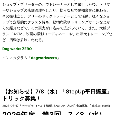
ショップ・ブリーダーの元でトレーナーとして修行した後、トリマ
ーやショップの店舗管理をしたり、様々な形で動物業界に携わる。
その後独立し、フリーのドッグトレーナーとして活動。様々なショ
ップで定期的にクラスを持ち、動物病院やトリミングサロンなどか
らの紹介などで、その実力が口込みで広がっていく。また、犬服ブ
ランドやCM、映画の撮影コーディネートや、出演犬トレーニングな
ど、活動は多岐にわたる。
Dog works ZERO
インスタグラム「
dogworkszero
」
【お知らせ】7/8（水）「StepUp平日講座」
トリック募集！
/
/
2026-06-17
カテゴリ:
イベント情報
,
お知らせ
,
ブログ
,
参加募集
作成者:
staffs
2026年度 第3回 7／8（水）