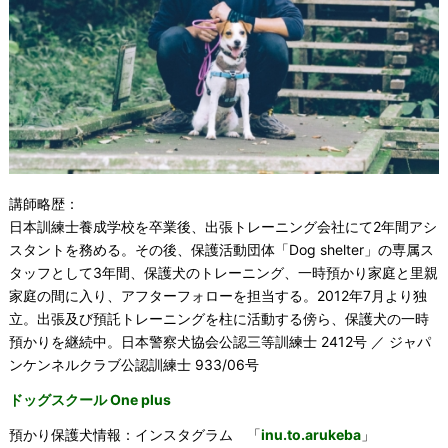
講師略歴：
日本訓練士養成学校を卒業後、出張トレーニング会社にて2年間アシ
スタントを務める。その後、保護活動団体「Dog shelter」の専属ス
タッフとして3年間、保護犬のトレーニング、一時預かり家庭と里親
家庭の間に入り、アフターフォローを担当する。2012年7月より独
立。出張及び預託トレーニングを柱に活動する傍ら、保護犬の一時
預かりを継続中。日本警察犬協会公認三等訓練士 2412号 ／ ジャパ
ンケンネルクラブ公認訓練士 933/06号
ドッグスクール One plus
預かり保護犬情報：インスタグラム 「
inu.to.arukeba
」