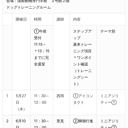
会場：国際動物専門学校 ３号館２階
ドッグトレーニングルーム
開催日
時間
講師
内容
①午前
ステップア
テーマ別
受付
ップ
11:15～
基本トレー
＊13：15
ニング項目
までに完
＊ワンポイ
全退室
ント確認
（トレーニ
ングシー
ト）
1
5月27
11：30～
西岡
①アイコン
ミニアジリ
日
13：00
タクト
ティー①
（水）
2
6月10
11：30～
里見
②脚側行進
ミニアジリ
日
13：00
ティー②