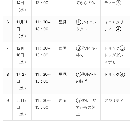
14日
13：00
てからの休
ティー③
（水）
止
6
11月11
11：30～
里見
①アイコン
ミニアジリ
日
13：00
タクト
ティー④
（水）
7
12月
11：30～
西岡
③停座での
トリック③
16日
13：00
待て
ドッグダン
（水）
スデモ
8
1月27
11：30～
里見
④停座から
トリック④
日
13：00
の招呼
（水）
9
2月17
11：30～
西岡
⑤伏せ・待
アジリティ
日
13：00
てからの休
ー
（水）
止