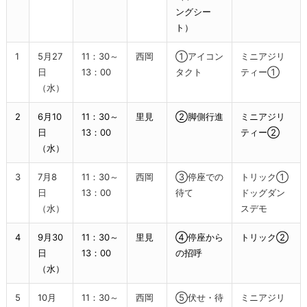
ングシー
ト）
1
5月27
11：30～
西岡
①アイコン
ミニアジリ
日
13：00
タクト
ティー①
（水）
2
6月10
11：30～
里見
②脚側行進
ミニアジリ
日
13：00
ティー②
（水）
3
7月8
11：30～
西岡
③停座での
トリック①
日
13：00
待て
ドッグダン
（水）
スデモ
4
9月30
11：30～
里見
④停座から
トリック②
日
13：00
の招呼
（水）
5
10月
11：30～
西岡
⑤伏せ・待
ミニアジリ