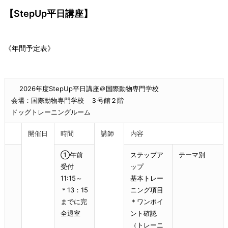
【StepUp平日講座】
《年間予定表》
2026年度StepUp平日講座＠国際動物専門学校
会場：国際動物専門学校 ３号館２階
ドッグトレーニングルーム
開催日
時間
講師
内容
①午前
ステップア
テーマ別
受付
ップ
11:15～
基本トレー
＊13：15
ニング項目
までに完
＊ワンポイ
全退室
ント確認
（トレーニ