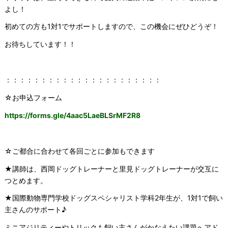
よし！
初めての方も1対1でサポートしますので、この機会にぜひどうぞ！
お待ちしています！！
：：：：：：：：：：：：：：：：：：：：：：
☆お申込フォーム
https://forms.gle/4aac5LaeBLSrMF2R8
☆ご都合に合わせて各回ごとに参加もできます
★講師は、西岡ドッグトレーナーと里見ドッグトレーナーが交互に
つとめます。
★国際動物専門学校ドッグスペシャリスト学科2年生が、1対1で飼い
主さんのサポート♪
ミニアジリティーやトリックも飼い主さんがかなえたい課題へアド