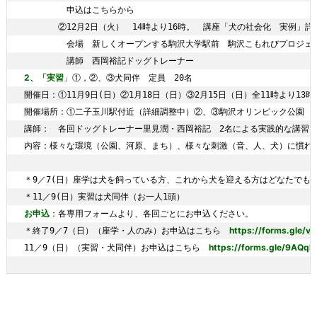
　　　　　申込はこちらから　

　　　　②12月2日（火）　14時より16時。　講座「犬の社会化　実例」詳
　　　　　会場　新しくオープンする駒沢大学駅前　駒沢こもれびプロジェク
2、「実習
」①，②、③犬同伴　定員　20名

開催日：①11月9日(日）②1月18日（日）③2月15日（日）全11時より13時ま
開催場所：①二子玉川駅付近（詳細調整中）②、③駒沢オリンピック公園

講師：　各回ドッグトレーナー里見潤・西岡裕記　2名による実践的な講習

内容：様々な環境（公園、河原、まち）、様々な刺激（音、人、犬）に慣れ
＊9／7(日）座学は犬を飼っている方、これから犬を迎える方はどなたでも参
お申込
：各専用フォームより、各回ごとにお申込ください。

https://forms.gle/
＊終了9／7（日）（座学・人のみ）お申込はこちら　
https://forms.gle/9AQq
11／9（日）（実習・犬同伴）お申込はこちら　