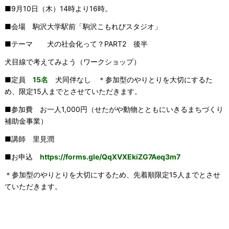
■9月10日（木）14時より16時。
■会場 駒沢大学駅前「駒沢こもれびスタジオ」
■テーマ 犬の社会化って？PART2 後半
犬目線で考えてみよう（ワークショップ）
■定員
15名
犬同伴なし ＊参加型のやりとりを大切にするた
め、限定15人までとさせていただきます。
■参加費 お一人1,000円（せたがや動物とともにいきるまちづくり
補助金事業）
■講師 里見潤
■お申込
https://forms.gle/QqXVXEkiZG7Aeq3m7
＊参加型のやりとりを大切にするため、先着順限定15人までとさせ
ていただきます。