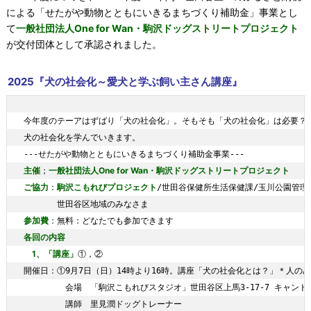
による「せたがや動物とともにいきるまちづくり補助金」事業とし
て
一般社団法人One for Wan・駒沢ドッグストリートプロジェクト
が交付団体として承認されました。
2025『犬の社会化～愛犬と学ぶ飼い主さん講座』
今年度のテーアはずばり「犬の社会化」。そもそも「犬の社会化」は必要？で
犬の社会化を学んでいきます。

主催
一般社団法人One for Wan・駒沢ドッグストリートプロジェクト
；
ご協力
駒沢こもれびプロジェクト
：
/世田谷保健所生活保健課/玉川公園管理事
参加費
各回の内容
1、「講座」
①，②

開催日：①9月7日（日）14時より16時。講座「犬の社会化とは？」＊人の
　　　　　会場　「駒沢こもれびスタジオ」世田谷区上馬3-17-7 キャン
　　　　　講師　里見潤ドッグトレーナー
