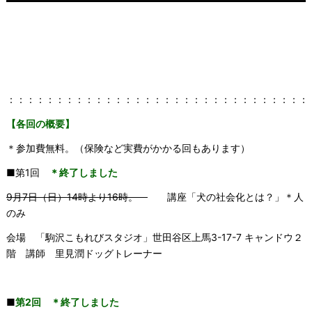
：：：：：：：：：：：：：：：：：：：：：：：：：：：：：：：
【各回の概要】
＊参加費無料。（保険など実費がかかる回もあります）
■第1回
＊終了しました
9月7日（日）14時より16時。
講座「犬の社会化とは？」＊人
のみ
会場 「駒沢こもれびスタジオ」世田谷区上馬3-17-7 キャンドウ２
階 講師 里見潤ドッグトレーナー
■
第2回 ＊終了しました