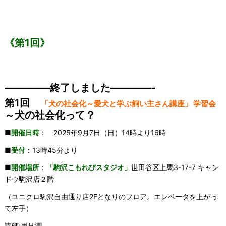
《第1回》
————–終了しました————-
第1回
「犬の社会化～愛犬と学ぶ飼い主さん講座」
学習会
～犬の社会化って？
■
開催日時
： 2025年9月7日（日）14時より16時
■
受付
：13時45分より
■
開催場所
：
「駒沢こもれびスタジオ」
世田谷区上馬3-17-7 キャン
ドウ駒沢店２階
（ユニクロ駒沢自由通り店2Fとなりのフロア。エレベータを上がっ
て左手）
講師:里見潤