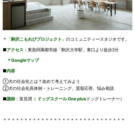
＊「
駒沢こもれびプロジェクト
」のコミュニティースタジオです。
■
アクセス
：東急田園都市線「駒沢大学駅」東口より徒歩2分
＊Googleマップ
■
内容
①犬の社会化とは？改めて考えてみよう
②犬の社会化具体例・トレーニング、質疑応答、悩み相談
■
講師
：里見潤（
ドッグスクール One plus
ドッグトレーナー）
＊＊＊＊＊＊＊＊＊＊＊＊＊＊＊＊＊＊＊＊＊＊＊＊＊＊＊＊＊