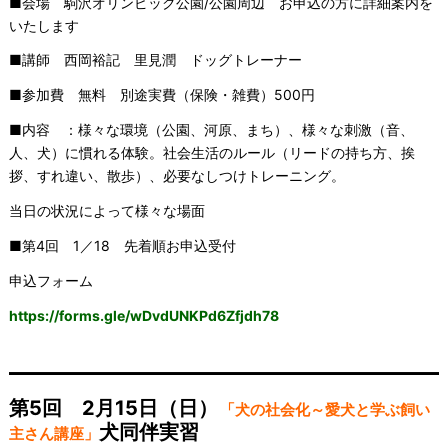
■会場 駒沢オリンピック公園/公園周辺 お申込の方に詳細案内を
いたします
■講師 西岡裕記 里見潤 ドッグトレーナー
■参加費 無料 別途実費（保険・雑費）500円
■内容 ：様々な環境（公園、河原、まち）、様々な刺激（音、
人、犬）に慣れる体験。社会生活のルール（リードの持ち方、挨
拶、すれ違い、散歩）、必要なしつけトレーニング。
当日の状況によって様々な場面
■第4回 1／18 先着順お申込受付
申込フォーム
https://forms.gle/wDvdUNKPd6Zfjdh78
————————————————
第5回 2月15日（日）
「犬の社会化～愛犬と学ぶ飼い
犬同伴実習
主さん講座」