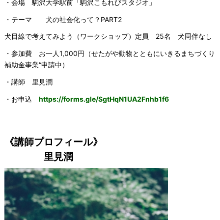
・会場 駒沢大学駅前「駒沢こもれびスタジオ」
・テーマ 犬の社会化って？PART2
犬目線で考えてみよう（ワークショップ）定員 25名 犬同伴なし
・参加費 お一人1,000円（せたがや動物とともにいきるまちづくり
補助金事業“申請中）
・講師 里見潤
・お申込
https://forms.gle/SgtHqN1UA2Fnhb1f6
《講師プロフィール》
里見潤