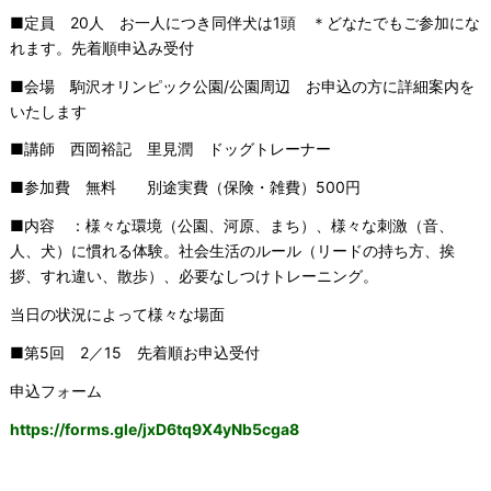
■定員 20人 お一人につき同伴犬は1頭 ＊どなたでもご参加にな
れます。先着順申込み受付
■会場 駒沢オリンピック公園/公園周辺 お申込の方に詳細案内を
いたします
■講師 西岡裕記 里見潤 ドッグトレーナー
■参加費 無料 別途実費（保険・雑費）500円
■内容 ：様々な環境（公園、河原、まち）、様々な刺激（音、
人、犬）に慣れる体験。社会生活のルール（リードの持ち方、挨
拶、すれ違い、散歩）、必要なしつけトレーニング。
当日の状況によって様々な場面
■第5回 2／15 先着順お申込受付
申込フォーム
https://forms.gle/jxD6tq9X4yNb5cga8
————————————————