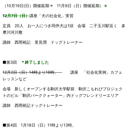
（10月19日(日）開催延期→ 11月9日（日）開催延期）
→
12月7日（日）
講座「犬の社会化」実習
定員 20人 お一人につき同伴犬は1頭 会場 二子玉川駅近く 多
摩川河川敷
講師 西岡裕記 里見潤 ドッグトレーナー
■第3回
＊終了しました
12月2日（日）14時より16時。
講座 「社会化実例」カフェ
レッスンなど
会場 新しくオープンする駒沢大学駅前 駒沢こもれびプロジェク
トのビル「駒沢パーククォーター」内ドッグフレンドリーエリア
講師 西岡裕記ドッグトレーナー
■第4回 1月18日（日）11時より13時。