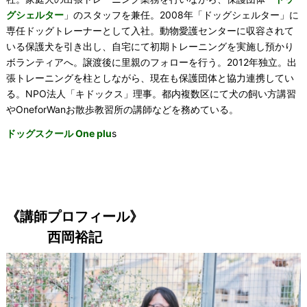
グシェルター
」のスタッフを兼任。2008年「ドッグシェルター」に
専任ドッグトレーナーとして入社。動物愛護センターに収容されて
いる保護犬を引き出し、自宅にて初期トレーニングを実施し預かり
ボランティアへ。譲渡後に里親のフォローを行う。2012年独立。出
張トレーニングを柱としながら、現在も保護団体と協力連携してい
る。NPO法人「キドックス」理事。都内複数区にて犬の飼い方講習
やOneforWanお散歩教習所の講師などを務めている。
ドッグスクール One plu
s
《講師プロフィール》
西岡裕記