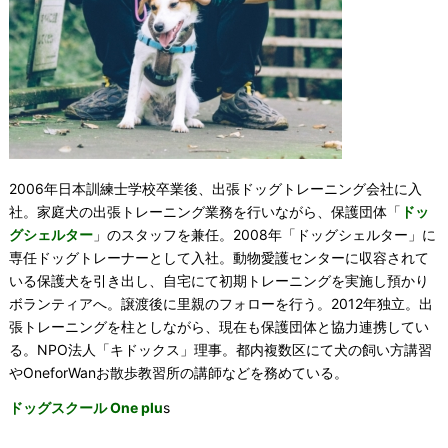
2006年日本訓練士学校卒業後、出張ドッグトレーニング会社に入
社。家庭犬の出張トレーニング業務を行いながら、保護団体「
ドッ
グシェルター
」のスタッフを兼任。2008年「ドッグシェルター」に
専任ドッグトレーナーとして入社。動物愛護センターに収容されて
いる保護犬を引き出し、自宅にて初期トレーニングを実施し預かり
ボランティアへ。譲渡後に里親のフォローを行う。2012年独立。出
張トレーニングを柱としながら、現在も保護団体と協力連携してい
る。NPO法人「キドックス」理事。都内複数区にて犬の飼い方講習
やOneforWanお散歩教習所の講師などを務めている。
ドッグスクール One plu
s