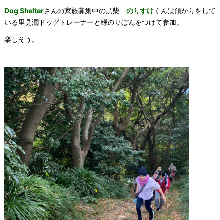
Dog Shelter
さんの家族募集中の黒柴
のりすけ
くんは預かりをして
いる里見潤ドッグトレーナーと緑のりぼんをつけて参加。
楽しそう。