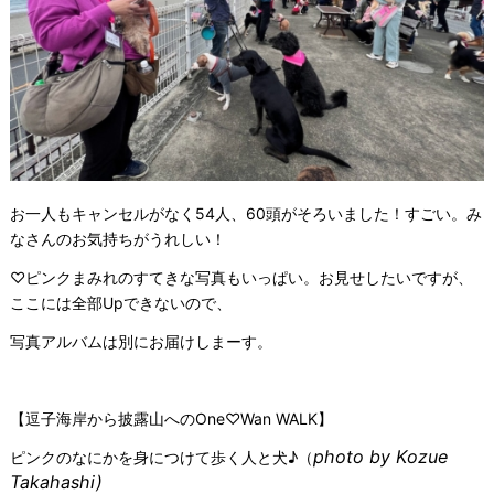
お一人もキャンセルがなく54人、60頭がそろいました！すごい。み
なさんのお気持ちがうれしい！
♡ピンクまみれのすてきな写真もいっぱい。お見せしたいですが、
ここには全部Upできないので、
写真アルバムは別にお届けしまーす。
【逗子海岸から披露山へのOne♡Wan WALK】
photo by Kozue
ピンクのなにかを身につけて歩く人と犬♪（
Takahashi)