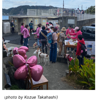
photo by Kozue Takahashi)
（