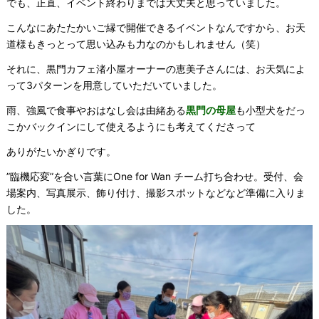
でも、正直、イベント終わりまでは大丈夫と思っていました。
こんなにあたたかいご縁で開催できるイベントなんですから、お天
道様もきっとって思い込みも力なのかもしれません（笑）
それに、黒門カフェ渚小屋オーナーの恵美子さんには、お天気によ
って3パターンを用意していただいていました。
雨、強風で食事やおはなし会は由緒ある
黒門の母屋
も小型犬をだっ
こかバックインにして使えるようにも考えてくださって
ありがたいかぎりです。
”臨機応変”を合い言葉にOne for Wan チーム打ち合わせ。受付、会
場案内、写真展示、飾り付け、撮影スポットなどなど準備に入りま
した。