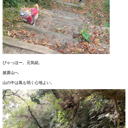
ぴゃっほー。元気組。
披露山へ
山の中は風も弱く心地よい。