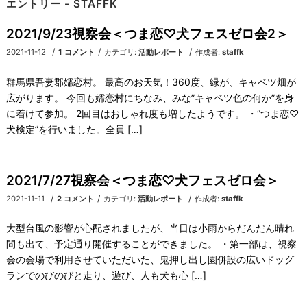
エントリー - STAFFK
2021/9/23視察会＜つま恋♡犬フェスゼロ会2＞
/
/
/
2021-11-12
1 コメント
カテゴリ:
活動レポート
作成者:
staffk
群馬県吾妻郡嬬恋村。 最高のお天気！360度、緑が、キャベツ畑が
広がります。 今回も嬬恋村にちなみ、みな”キャベツ色の何か”を身
に着けて参加。 2回目はおしゃれ度も増したようです。 ・”つま恋♡
犬検定”を行いました。全員 […]
2021/7/27視察会＜つま恋♡犬フェスゼロ会＞
/
/
/
2021-11-11
2 コメント
カテゴリ:
活動レポート
作成者:
staffk
大型台風の影響が心配されましたが、当日は小雨からだんだん晴れ
間も出て、予定通り開催することができました。 ・第一部は、視察
会の会場で利用させていただいた、鬼押し出し園併設の広いドッグ
ランでのびのびと走り、遊び、人も犬も心 […]