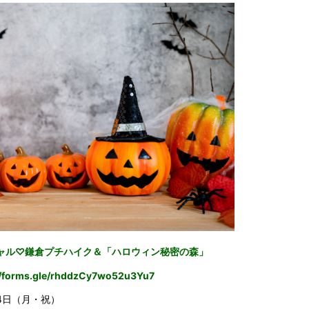
ャル♡鎌倉プチハイク＆「ハロウィン秘密の森」
//forms.gle/rhddzCy7wo52u3Yu7
14日（月・祝）