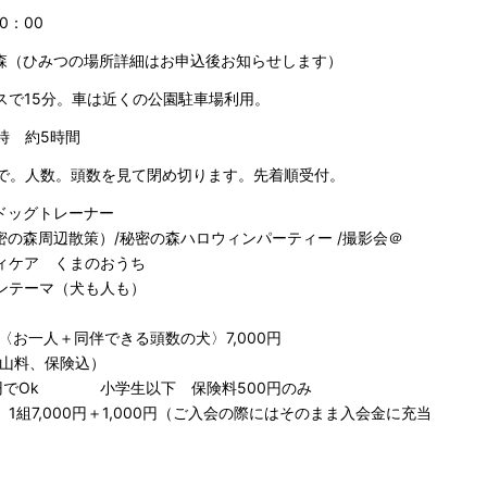
0：00
森（ひみつの場所詳細はお申込後お知らせします）
スで15分。車は近くの公園駐車場利用。
時 約5時間
まで。人数。頭数を見て閉め切ります。先着順受付。
ドッグトレーナー
の森周辺散策）/秘密の森ハロウィンパーティー /撮影会＠
ボディケア くまのおうち
ンテーマ（犬も人も）
 1組〈お一人＋同伴できる頭数の犬〉7,000円
料、保険込）
でOk 小学生以下 保険料500円のみ
1組7,000円＋1,000円（ご入会の際にはそのまま入会金に充当