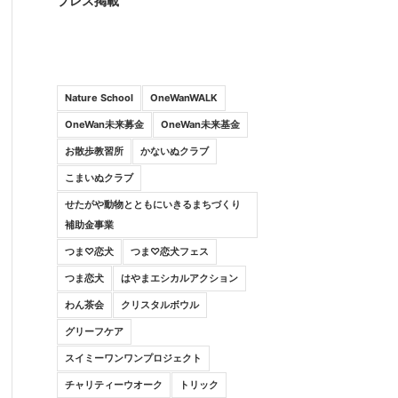
プレス掲載
Nature School
OneWanWALK
OneWan未来募金
OneWan未来基金
お散歩教習所
かないぬクラブ
こまいぬクラブ
せたがや動物とともにいきるまちづくり
補助金事業
つま♡恋犬
つま♡恋犬フェス
つま恋犬
はやまエシカルアクション
わん茶会
クリスタルボウル
グリーフケア
スイミーワンワンプロジェクト
チャリティーウオーク
トリック