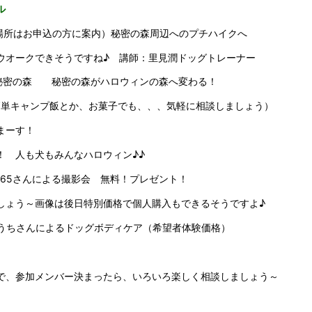
ル
合場所はお申込の方に案内）秘密の森周辺へのプチハイクへ
ウオークできそうですね♪ 講師：里見潤ドッグトレーナー
ン秘密の森 秘密の森がハロウィンの森へ変わる！
簡単キャンプ飯とか、お菓子でも、、、気軽に相談しましょう）
まーす！
！ 人も犬もみんなハロウィン♪♪
o365さんによる撮影会 無料！プレゼント！
しょう～画像は後日特別価格で個人購入もできるそうですよ♪
うちさんによるドッグボディケア（希望者体験価格）
で、参加メンバー決まったら、いろいろ楽しく相談しましょう～