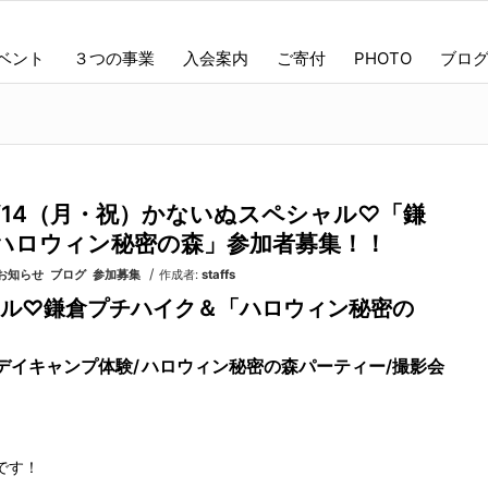
ベント
３つの事業
入会案内
ご寄付
PHOTO
ブロ
/14（月・祝）かないぬスペシャル♡「鎌
ハロウィン秘密の森」参加者募集！！
/
お知らせ
,
ブログ
,
参加募集
作成者:
staffs
ル♡鎌倉プチハイク＆「ハロウィン秘密の
デイキャンプ体験/
ハロウィン秘密の森パーティー/撮影会
です！