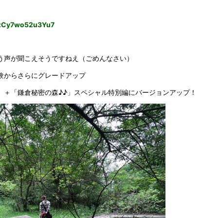
ddzCy7wo52u3Yu7
う声が聞こえそうですねえ（ごめんなさい）
験からさらにグレードアップ
」＋「鎌倉秘密の森♪♪」スペシャル特別編にバージョンアップ！