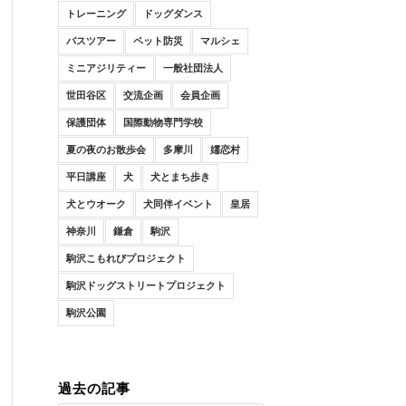
トレーニング
ドッグダンス
バスツアー
ペット防災
マルシェ
ミニアジリティー
一般社団法人
世田谷区
交流企画
会員企画
保護団体
国際動物専門学校
夏の夜のお散歩会
多摩川
嬬恋村
平日講座
犬
犬とまち歩き
犬とウオーク
犬同伴イベント
皇居
神奈川
鎌倉
駒沢
駒沢こもれびプロジェクト
駒沢ドッグストリートプロジェクト
駒沢公園
過去の記事