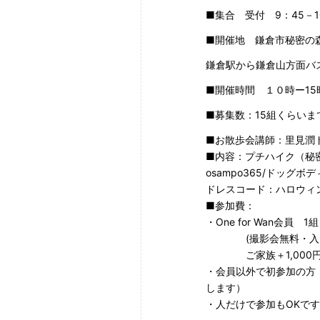
■集合 受付 9：45－1
■開催地 鎌倉市秘密の
鎌倉駅から鎌倉山方面バ
■開催時間 １０時ー15
■募集数：15組くらい
■お散歩会講師：里見潤
■内容：プチハイク（秘密
osampo365/ドッグ
ドレスコード：ハロウィ
■参加費：
・One for Wan会員
(撮影会無料・入山
ご家族＋1,000円
・会員以外で初参加の方 
します）
・人だけで参加もOKです