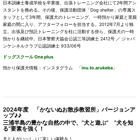
日本訓練士養成学校を卒業後、出張トレーニング会社にて2年間アシ
スタントを務める。その後、保護活動団体「Dog shelter」の専属ス
タッフとして3年間、保護犬のトレーニング、一時預かり家庭と里親
家庭の間に入り、アフターフォローを担当する。2012年7月より独
立。出張及び預託トレーニングを柱に活動する傍ら、保護犬の一時
預かりを継続中。日本警察犬協会公認三等訓練士 2412号 ／ ジャパ
ンケンネルクラブ公認訓練士 933/06号
ドッグスクール One plus
預かり保護犬情報：インスタグラム 「
inu.to.arukeba
」
2024年度 「かないぬお散歩教習所」バージョンア
ップ♪♪
三浦半島の豊かな自然の中で、”犬と遊ぶ” ”犬を知
る”要素を強く！
犬と人がいっしょに楽しい体験を！