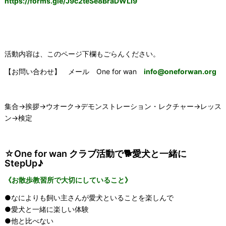
https://forms.gle/
J9c2teSe8BraDWLi9
活動内容は、このページ下欄もごらんください。
【お問い合わせ】 メール
One for wan
info@oneforwan.org
集合→挨拶→ウオーク→デモンストレーション・レクチャー→レッス
ン→検定
☆One for wan クラブ活動で🐕愛犬と一緒に
StepUp♪
《お散歩教習所で大切にしていること》
●なによりも飼い主さんが愛犬といることを楽しんで
●愛犬と一緒に楽しい体験
●他と比べない