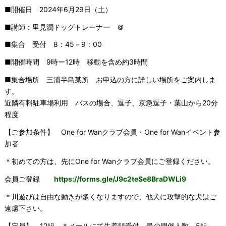
■開催日 2024年6月29日（土）
■講師：里見潤ドッグトレーナー ＠
■集合 受付 8：45－9：00
■開催時間 9時ー12時 移動を含め約3時間
■集合場所 三浦半島某所 お申込の方に詳しい場所をご案内しま
す。
近隣有料駐車場利用 バスの場合、逗子、京急逗子・葉山から20分
程度
【ご参加条件】 One for Wanクラブ会員・One for Wanイベント参
加者
＊初めての方は、先にOne for Wanクラブ会員にご登録ください。
会員ご登録
https://forms.gle/J9c2teSe8BraDWLi9
＊川遊びは自由な動きが多くなりますので、他犬に攻撃的な犬はご
遠慮下さい。
【定員】 12組 ＊メールにて先着順受付 最少開催人数 5組