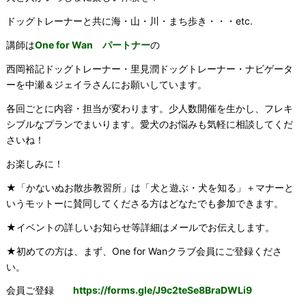
ドッグトレーナーと共に海・山・川・まち歩き・・・etc.
講師は
One for Wan パートナー
の
西岡裕記ドッグトレーナー・里見潤ドッグトレーナー・ナビゲータ
ーを中瀬＆ジェイラさんにお願いしています。
各回ごとに内容・担当が変わります。少人数開催を生かし、フレキ
シブルなプランでまいります。愛犬のお悩みも気軽に相談してくだ
さいね！
お楽しみに！
★「かないぬお散歩教習所」は「犬と遊ぶ・犬を知る」＋マナーと
いうモットーに賛同してくださる方はどなたでも参加できます。
★イベントの詳しいお知らせ等詳細はメールでお伝えします。
★初めての方は、まず、One for Wanクラブ会員にご登録くださ
い。
会員ご登録
https://forms.gle/J9c2teSe8BraDWLi9