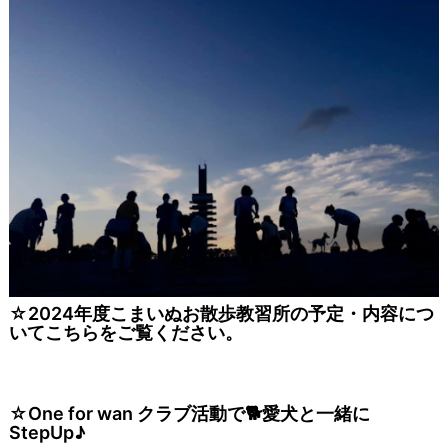
☆2024年度こまいぬお散歩教習所の予定・内容につ
いて
こちら
をご覧ください。
☆One for wan クラブ活動で🐕愛犬と一緒に
StepUp♪