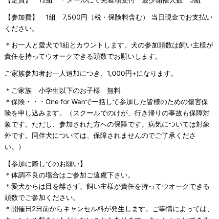
【参加費】 1組 7,500円（税・保険料含む） 当日現金でお支払い
ください。
＊お一人と愛犬で1組とカウントします。犬の参加頭数は飼い主様が
責任を持ってウオークできる頭数でお願いします。
ご家族参加者お一人追加につき、1,000円+になります。
＊ご家族 小学生以下のお子様 無料
＊保険・・・One for Wanで一括して参加した皆様のための傷害保
険を申し込みます。（スクールでのけが、行き帰りの事故も保障対
象です。ただし、参加された方への保障です。病気については対象
外です。同伴犬については、保障されませんのでご了承くださ
い。）
【参加に際してのお願い】
＊体調不良の場合はご参加ご遠慮下さい。
＊愛犬からは目を離さず、飼い主様が責任を持ってウオークできる
頭数でご参加ください。
＊開催日2日前からキャンセル料が発生します。ご事情によっては、