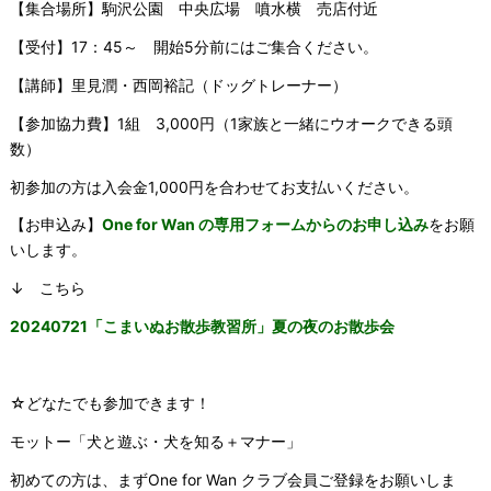
【集合場所】駒沢公園 中央広場 噴水横 売店付近
【受付】17：45～ 開始5分前にはご集合ください。
【講師】里見潤・西岡裕記（ドッグトレーナー）
【参加協力費】1組 3,000円（1家族と一緒にウオークできる頭
数）
初参加の方は入会金1,000円を合わせてお支払いください。
【お申込み】
One for Wan の専用フォームからのお申し込み
をお願
いします。
↓ こちら
20240721「こまいぬお散歩教習所」夏の夜のお散歩会
☆どなたでも参加できます！
モットー「犬と遊ぶ・犬を知る＋マナー」
初めての方は、まずOne for Wan クラブ会員ご登録をお願いしま