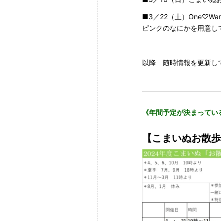
■3／22（土）One♡Wan 
ピンクのなにかを用意し
以降 随時情報を更新し
《年間予定が決まってい
【こまいぬお散歩