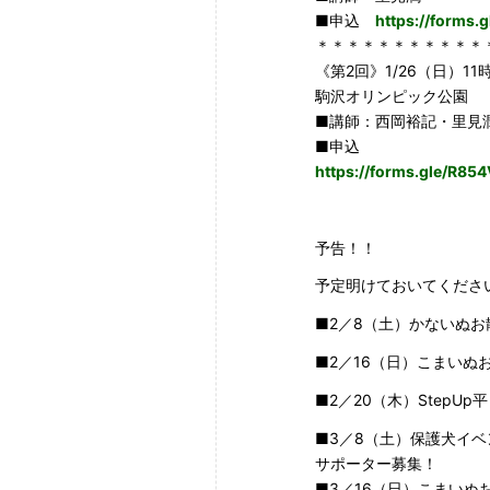
■申込
https://forms
＊＊＊＊＊＊＊＊＊＊＊
《第2回》1/26（日）11
駒沢オリンピック公園
■講師：西岡裕記・里見
■申込
https://forms.gle/R8
予告！！
予定明けておいてくださ
■2／8（土）かないぬ
■2／16（日）こまいぬ
■2／20（木）Step
■3／8（土）保護犬イ
サポーター募集！
■3／16（日）こまいぬ