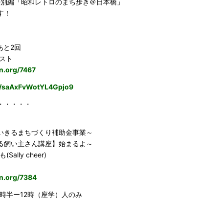
特別編「昭和レトロのまち歩き＠日本橋」
す！
もあと2回
ラスト
n.org/7467
le/saAxFvWotYL4Gpjo9
・・・・・
いきるまちづくり補助金事業～
る飼い主さん講座】始まるよ～
ally cheer)
an.org/7384
0時半ー12時（座学）人のみ