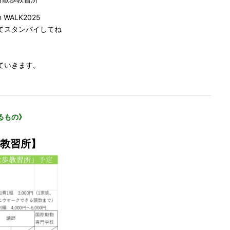
WALK2025
てスタンバイしてね
ていきます。
るもの》
教習所】