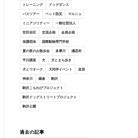
トレーニング
ドッグダンス
バスツアー
ペット防災
マルシェ
ミニアジリティー
一般社団法人
世田谷区
交流企画
会員企画
保護団体
国際動物専門学校
夏の夜のお散歩会
多摩川
嬬恋村
平日講座
犬
犬とまち歩き
犬とウオーク
犬同伴イベント
皇居
神奈川
鎌倉
駒沢
駒沢こもれびプロジェクト
駒沢ドッグストリートプロジェクト
駒沢公園
過去の記事