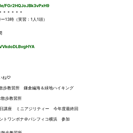
.gle/FGr2HQJoJBk3vPxH9
＊＊＊＊＊＊
時ー13時（実習：1人1頭）
潤
54VVkdoDLBvgHYA
いね♡
お散歩教習所 鎌倉編海＆緑地ハイキング
お散歩教習所
Up平日講座 ミニアジリティー 今年度最終回
ベントワンボナ＠パシフィコ横浜 参加
お散歩教習所