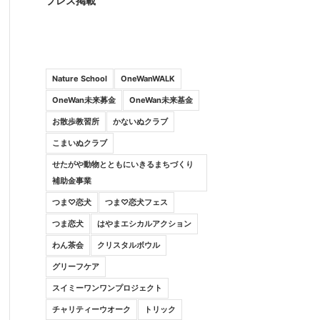
プレス掲載
Nature School
OneWanWALK
OneWan未来募金
OneWan未来基金
お散歩教習所
かないぬクラブ
こまいぬクラブ
せたがや動物とともにいきるまちづくり
補助金事業
つま♡恋犬
つま♡恋犬フェス
つま恋犬
はやまエシカルアクション
わん茶会
クリスタルボウル
グリーフケア
スイミーワンワンプロジェクト
チャリティーウオーク
トリック