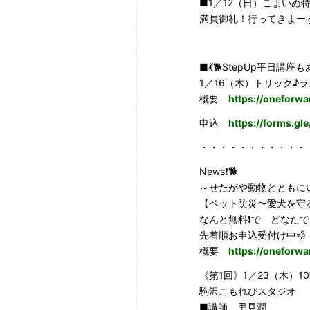
■1／12（日）こまいぬ
満員御礼！行ってきまー
■💃🐕StepUp平日講座
1／16（木）トリック♪
概要
https://oneforwa
申込
https://forms.g
・・・・・・・・・・・
News❗️🐕
～せたがや動物とともに
【ペット防災〜愛犬を守
なんと無料❗️で どなたでも(S
先着順お申込受付け中💨
概要
https://oneforw
《第1回》1／23（木）1
駒沢こもれびスタジオ
■講師 里見潤