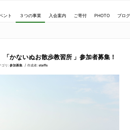
ベント
３つの事業
入会案内
ご寄付
PHOTO
ブロ
6（土）「かないぬお散歩教習所 」参加者募集！
/
テゴリ:
参加募集
作成者:
staffs