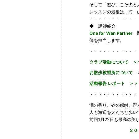
そして「遊び」こそ犬と
レッスンの最後は、海・
・・・・・・・・・・・
◆ 講師紹介
One for Wan Partner
西
師を担当します。
・・・・・・・・・・・
クラブ活動について ＞
お散歩教習所について 
活動報告 レポート
＞＞
・・・・・・・・・・・
潮の香り。砂の感触。澄
人も海辺を犬たちと歩い
前回1月22日も最高の
２０