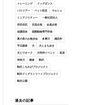
トレーニング
ドッグダンス
バスツアー
ペット防災
マルシェ
ミニアジリティー
一般社団法人
世田谷区
交流企画
会員企画
保護団体
国際動物専門学校
夏の夜のお散歩会
多摩川
嬬恋村
平日講座
犬
犬とまち歩き
犬とウオーク
犬同伴イベント
皇居
神奈川
鎌倉
駒沢
駒沢こもれびプロジェクト
駒沢ドッグストリートプロジェクト
駒沢公園
過去の記事