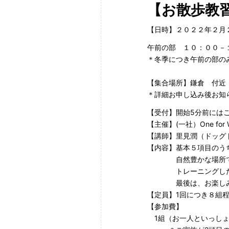
【お散歩教
【日時】２０２２年２月
午前の部 １０：００－
＊冬季につき午前の部の
【集合場所】鎌倉 付近
＊詳細お申し込み後お知
【受付】開始5分前には
【主催】(一社）One for 
【講師】里見潤（ドッグ
【内容】基本５項目のう
自然豊かな場所で、
トレーニングした成
最後は、お楽しみ遊
【定員】1回につき８組
【参加費】
1組（お一人といっしょに