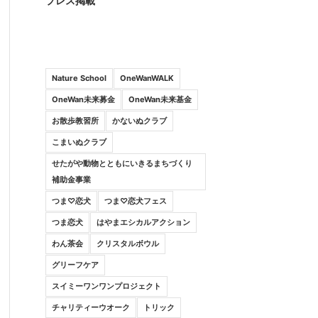
プレス掲載
Nature School
OneWanWALK
OneWan未来募金
OneWan未来基金
お散歩教習所
かないぬクラブ
こまいぬクラブ
せたがや動物とともにいきるまちづくり
補助金事業
つま♡恋犬
つま♡恋犬フェス
つま恋犬
はやまエシカルアクション
わん茶会
クリスタルボウル
グリーフケア
スイミーワンワンプロジェクト
チャリティーウオーク
トリック