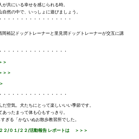
人が共にいる幸せを感じられる時。
山自然の中で、いっしょに遊びましょう。
・・・・・・・・・・・・・・・・・
岡裕記ドッグトレーナーと里見潤ドッグトレーナーが交互に講
・・・・・・・・・・・・・・・・
＞＞
＞＞＞
＞
・・・・・・・・・・・・・・・・
んだ空気。犬たちにとって楽しいいい季節です。
てあったまって体も心もすっきり。
美しすぎる「かないぬお散歩教習所でした。
２２/０１/２２/活動報告 レポートは ＞＞＞