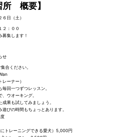
習所 概要】
２６日（土）
１２：００
み募集します！
らせ
ご集合ください。
Wan
トレーナー）
ち毎回一つずつレッスン。
ウオーキング。
果も試してみましょう。
びの時間もちょっとあります。
程度
トレーニングできる愛犬）5,000円