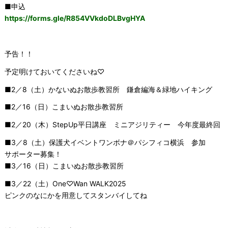
■申込
https://forms.gle/R854VVkdoDLBvgHYA
予告！！
予定明けておいてくださいね♡
■2／8（土）かないぬお散歩教習所 鎌倉編海＆緑地ハイキング
■2／16（日）こまいぬお散歩教習所
■2／20（木）StepUp平日講座 ミニアジリティー 今年度最終回
■3／8（土）保護犬イベントワンボナ＠パシフィコ横浜 参加
サポーター募集！
■3／16（日）こまいぬお散歩教習所
■3／22（土）One♡Wan WALK2025
ピンクのなにかを用意してスタンバイしてね