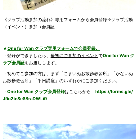
《クラブ活動参加の流れ》専用フォームから会員登録→クラブ活動
（イベント）参加→
会員証
★
One for Wan クラブ専用フォームで会員登録。
・登録ができましたら、
最初にご参加のイベント
で
One for Wan ク
ラブ会員証
をお渡しします。
・初めてご参加の方は、まず「こまいぬお散歩教習所」「かないぬ
お散歩教習所」「平日講座」のいずれかにご参加ください。
・
One for Wan クラブ会員登録
はこちらから
https://forms.gle/
J9c2teSe8BraDWLi9