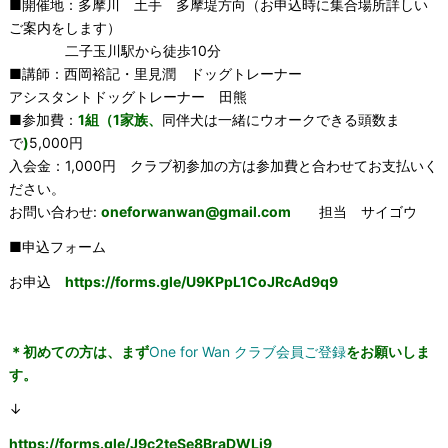
■開催地：多摩川 土手 多摩堤方向（お申込時に集合場所詳しい
ご案内をします）
二子玉川駅から徒歩10分
■講師：西岡裕記・里見潤 ドッグトレーナー
アシスタントドッグトレーナー 田熊
■参加費：
1組（1家族、
同伴犬は一緒にウオークできる頭数ま
で
)
5,000円
入会金：1,000円 クラブ初参加の方は参加費と合わせてお支払いく
ださい。
お問い合わせ:
oneforwanwan@gmail.com
担当 サイゴウ
■申込フォーム
お申込
https://forms.gle/U9KPpL1CoJRcAd9q9
＊初めての方は、まず
One for Wan クラブ会員ご登録
をお願いしま
す。
↓
https://forms.gle/
J9c2teSe8BraDWLi9