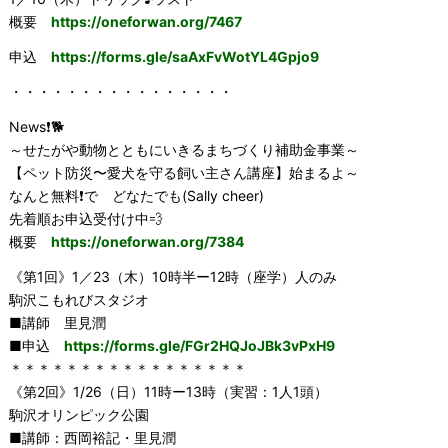
概要
https://oneforwan.org/7467
申込
https://forms.gle/saAxFvWotYL4Gpjo9
・・・・・・・・・・・・・・・・
News❗️🐕
～せたがや動物とともにいきるまちづくり補助金事業～
【ペット防災〜愛犬を守る飼い主さん講座】始まるよ～
なんと無料❗️で どなたでも(Sally cheer)
先着順お申込受付け中💨
概要
https://oneforwan.org/7384
《第1回》1／23（木）10時半ー12時（座学）人のみ
駒沢こもれびスタジオ
■講師 里見潤
■申込
https://forms.gle/FGr2HQJoJBk3vPxH9
＊＊＊＊＊＊＊＊＊＊＊＊＊＊＊＊＊
《第2回》1/26（日）11時ー13時（実習：1人1頭）
駒沢オリンピック公園
■講師：西岡裕記・里見潤