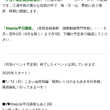
です。三浦半島の豊かな自然の中で 海・川・山、季節に合う場
所、時期に開催します。
「StepUp平日講座」
（世田谷桜新町 国際動物専門学校）・・・5
月～翌年2月（8月を除く）まで月1回。下欄の予定表で確認してくだ
さい。
《月別イベント予定表》終了したイベントは消していきます。
2025年スタート！
■1／12（日）こまいぬ特別編「昭和レトロのまち歩き＠日本橋」
満員御礼！行ってきまーす！
■💃🐕StepUp平日講座もあと2回
1／16（木）トリック♪ラスト