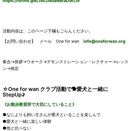
https://forms.gle/
J9c2teSe8BraDWLi9
活動内容は、このページ下欄もごらんください。
【お問い合わせ】 メール
One for wan
info@oneforwan.org
集合→挨拶→ウオーク→デモンストレーション・レクチャー→レッス
ン→検定
☆One for wan クラブ活動で🐕愛犬と一緒に
StepUp♪
《お散歩教習所で大切にしていること》
●なによりも飼い主さんが愛犬といることを楽しんで
●愛犬と一緒に楽しい体験
●他と比べない