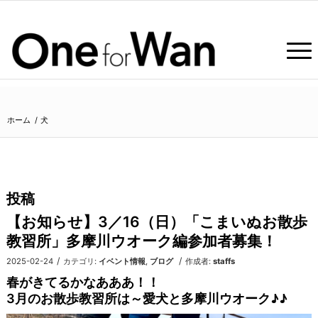
ホーム
/
犬
投稿
【お知らせ】3／16（日）「こまいぬお散歩
教習所」多摩川ウオーク編参加者募集！
/
/
2025-02-24
カテゴリ:
イベント情報
,
ブログ
作成者:
staffs
春がきてるかなあああ！！
3月のお散歩教習所は～愛犬と多摩川ウオーク♪♪