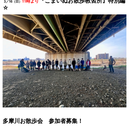
『こまいぬお散歩教習所』特別編
11時より
3／16（日）
☆
多摩川お散歩会 参加者募集！