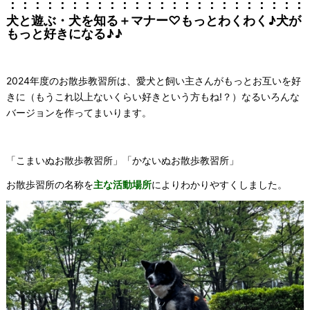
：：：：：：：：：：：：：：：：：：：：：：：：
犬と遊ぶ・犬を知る＋マナー♡もっとわくわく♪犬が
もっと好きになる♪♪
2024年度のお散歩教習所は、愛犬と飼い主さんがもっとお互いを好
きに（もうこれ以上ないくらい好きという方もね!？）なるいろんな
バージョンを作ってまいります。
「こまいぬお散歩教習所」「かないぬお散歩教習所」
お散歩習所の名称を
主な活動場所
によりわかりやすくしました。