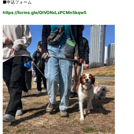
■申込フォーム
https://forms.gle/QtVGNxLzPCMn5kqw5