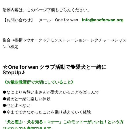
活動内容は、このページ下欄もごらんください。
【お問い合わせ】 メール
One for wan
info@oneforwan.org
集合→挨拶→ウオーク→デモンストレーション・レクチャー→レッス
ン→検定
☆One for wan クラブ活動で🐕愛犬と一緒に
StepUp♪
《お散歩教習所で大切にしていること》
●なによりも飼い主さんが愛犬といることを楽しんで
●愛犬と一緒に楽しい体験
●他と比べない
●今までできなかったことを乗り越えていく経験
「犬と遊ぶ・犬を知る＋マナー」このモットーがいいね！という方
はどなたでも参加できます。