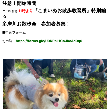
注意！開始時間
『こまいぬお散歩教習所』特別編
11時より
2／16（日）
☆
多摩川お散歩会 参加者募集！
■申込フォーム
お申込
https://forms.gle/U9KPpL1CoJRcAd9q9