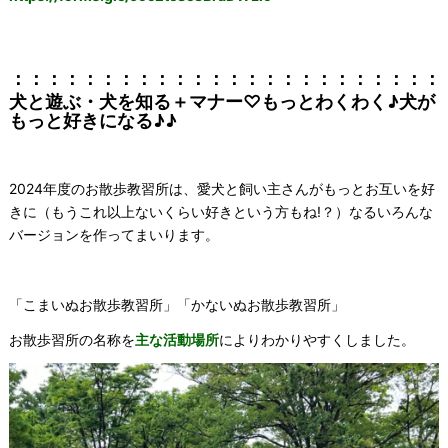
：：：：：：：：：：：：：：：：：：：：：：：：
犬と遊ぶ・犬を知る＋マナー♡もっとわくわく♪犬が
もっと好きになる♪♪
2024年度のお散歩教習所は、愛犬と飼い主さんがもっとお互いを好
きに（もうこれ以上ないくらい好きという方もね!？）なるいろんな
バージョンを作ってまいります。
「こまいぬお散歩教習所」「かないぬお散歩教習所」
お散歩習所の名称を
主な活動場所
によりわかりやすくしました。