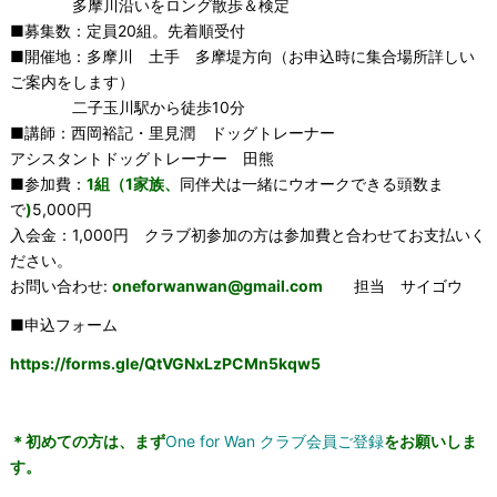
多摩川沿いをロング散歩＆検定
■募集数：定員20組。先着順受付
■開催地：多摩川 土手 多摩堤方向（お申込時に集合場所詳しい
ご案内をします）
二子玉川駅から徒歩10分
■講師：西岡裕記・里見潤 ドッグトレーナー
アシスタントドッグトレーナー 田熊
■参加費：
1組（1家族、
同伴犬は一緒にウオークできる頭数ま
で
)
5,000円
入会金：1,000円 クラブ初参加の方は参加費と合わせてお支払いく
ださい。
お問い合わせ:
oneforwanwan@gmail.com
担当 サイゴウ
■申込フォーム
https://forms.gle/QtVGNxLzPCMn5kqw5
＊初めての方は、まず
One for Wan クラブ会員ご登録
をお願いしま
す。